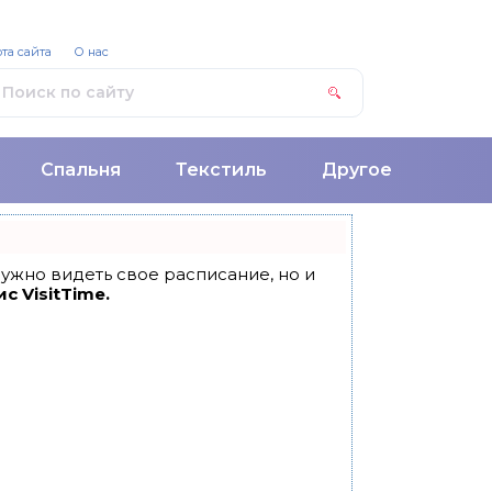
та сайта
О нас
Спальня
Текстиль
Другое
 нужно видеть свое расписание, но и
с VisitTime.