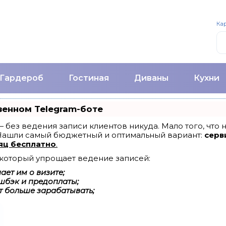
Кар
Гардероб
Гостиная
Диваны
Кухни
венном Telegram-боте
т — без ведения записи клиентов никуда. Мало того, что
 Нашли самый бюджетный и оптимальный вариант:
серви
яц бесплатно
.
, который упрощает ведение записей:
ет им о визите;
шбэк и предоплаты;
т больше зарабатывать;