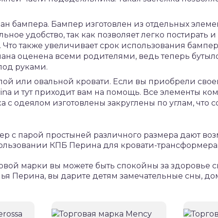
ан бампера. Бампер изготовлен из отдельных элеме
льное удобство, так как позволяет легко постирать и
. Что также увеличивает срок использования бампе
ана оценена всеми родителями, ведь теперь бутыло
под руками.
глой или овальной кровати. Если вы приобрели сво
ina и тут приходит вам на помощь. Все элементы к
 с одеялом изготовлены закруглены по углам, что 
пер c парой простыней различного размера дают во
пользовании КПБ Перина для кровати-трансформера
овой марки вы можете быть спокойны за здоровье 
ья Перина, вы дарите детям замечательные сны, до