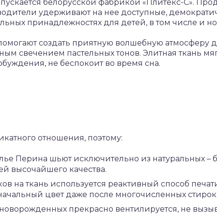
ыпускается белорусской фабрикой «Плитекс-С». Про
зводители удерживают на нее доступные, демократ
льных принадлежностях для детей, в том числе и 
омогают создать приятную волшебную атмосферу де
ым свечением пастельных тонов. Элитная ткань мя
буждения, не беспокоит во время сна.
катного отношения, поэтому:
лье Перина шьют исключительно из натуральных – б
ей высочайшего качества.
в на ткань используется реактивный способ печати
начальный цвет даже после многочисленных стирок
 новорожденных прекрасно вентилируется, не вызыв