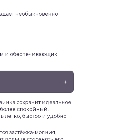
оздает необыкновенно
им и обеспечивающих
езинка сохранит идеальное
 более спокойный,
ь легко, быстро и удобно
тся застёжка-молния,
ет дольше сохранять его