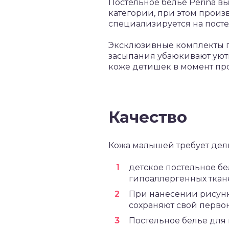
Постельное белье Perina в
категории, при этом прои
специализируется на посте
Эксклюзивные комплекты п
засыпания убаюкивают уютн
коже детишек в момент про
Качество
Кожа малышей требует дели
детское постельное бе
гипоаллергенных ткан
При нанесении рисунко
сохраняют свой перво
Постельное белье для