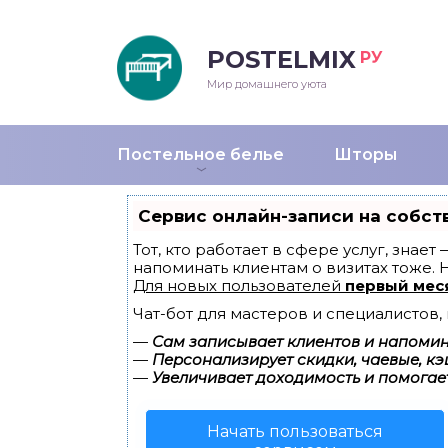
POSTELMIX
РУ
еяла
Мир домашнего уюта
душки
Постельное белье
Шторы
стыни и покрывала
Сервис онлайн-записи на собст
енды
Тот, кто работает в сфере услуг, знае
напоминать клиентам о визитах тоже.
Для новых пользователей
первый мес
Чат-бот для мастеров и специалистов
—
Сам записывает клиентов и напомина
—
Персонализирует скидки, чаевые, кэ
—
Увеличивает доходимость и помогае
Начать пользоваться