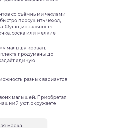
нтов со съёмными чехлами.
 быстро просушить чехол,
ра. Функциональность
чка, соска или мелкие
ему малышу кровать
омплекта продуманы до
создаёт единую
зможность разных вариантов
.
своих малышей. Приобретая
машний уют, окружаете