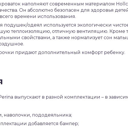
кроваток наполняют современным материалом Holl
чества. Он абсолютно безопасен для здоровья детей
всего времени использования.
я подушек/одеял используется экологически чистое
ошую теплоизоляцию, отличную вентиляцию. Кроме т
льными свойствами, а также нормализует сон малыш
воздушное.
трочки придают дополнительный комфорт ребенку.
я
Perina выпускают в разной комплектации – в зависи
ни, наволочки, пододеяльника;
мплектации добавляется бампер;