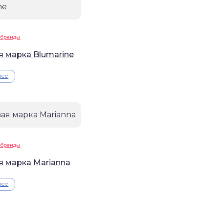
 бренды
я марка Blumarine
лее
 бренды
я марка Marianna
лее