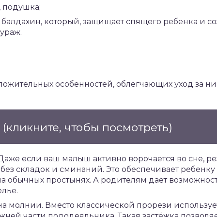
, подушка;
 балдахин, который, защищает спящего ребенка и с
ураж.
ложительных особенностей, облегчающих уход за н
е
(кликните, чтобы посмотреть)
Даже если ваш малыш активно ворочается во сне, р
без складок и сминаний. Это обеспечивает ребенку
а обычных простынях. А родителям даёт возможност
елье.
на молнии. Вместо классической прорези используе
жней части пододеяльника. Такая застёжка позволя