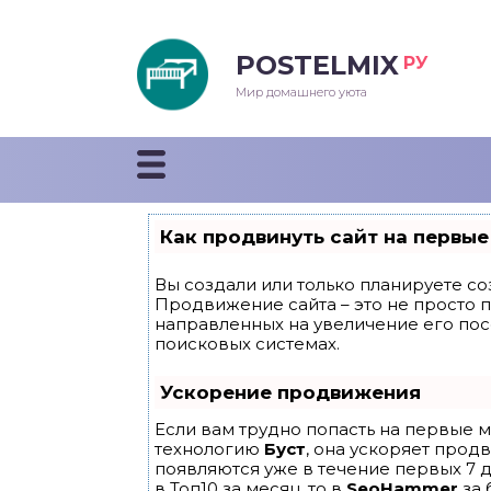
POSTELMIX
РУ
еяла
Мир домашнего уюта
душки
стыни и покрывала
Как продвинуть сайт на первые
енды
Вы создали или только планируете соз
Продвижение сайта – это не просто 
направленных на увеличение его по
поисковых системах.
Ускорение продвижения
Если вам трудно попасть на первые м
технологию
Буст
, она ускоряет прод
появляются уже в течение первых 7 д
в Топ10 за месяц, то в
SeoHammer
за 