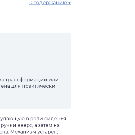
к содержанию ↑
ма трансформации или
мена для практически
тупающую в роли сиденья.
учки вверх, а затем на
сна. Механизм устарел;