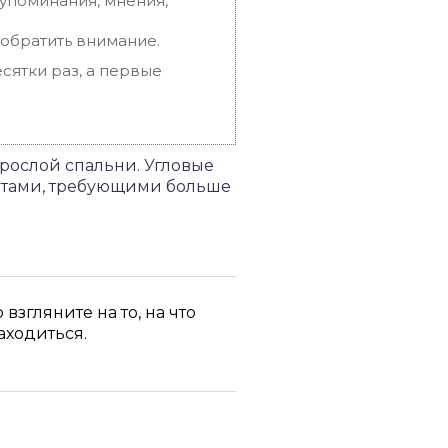
упоминания, мнения,
 обратить внимание.
сятки раз, а первые
рослой спальни. Угловые
ритами, требующими больше
згляните на то, на что
аходиться.