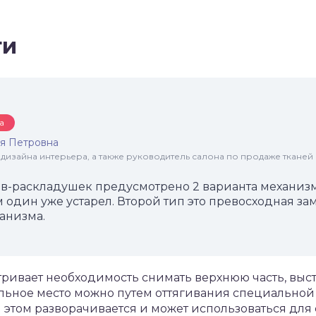
ти
а
я Петровна
 дизайна интерьера, а также руководитель салона по продаже тканей
в-раскладушек предусмотрено 2 варианта механиз
один уже устарел. Второй тип это превосходная за
анизма.
ривает необходимость снимать верхнюю часть, выс
льное место можно путем оттягивания специальной р
 этом разворачивается и может использоваться для 