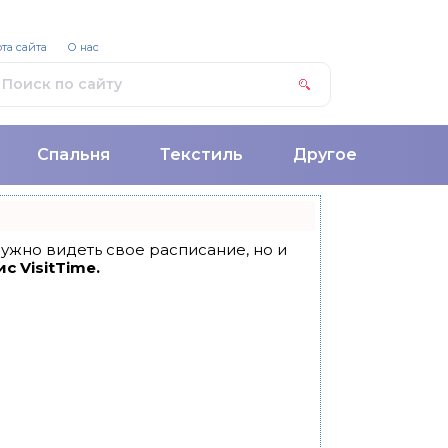
та сайта
О нас
Спальня
Текстиль
Другое
 нужно видеть свое расписание, но и
с VisitTime.