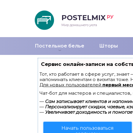
POSTELMIX
РУ
еяла
Мир домашнего уюта
душки
Постельное белье
Шторы
стыни и покрывала
Сервис онлайн-записи на собст
енды
Тот, кто работает в сфере услуг, знае
напоминать клиентам о визитах тоже.
Для новых пользователей
первый мес
Чат-бот для мастеров и специалистов
—
Сам записывает клиентов и напомина
—
Персонализирует скидки, чаевые, кэ
—
Увеличивает доходимость и помогае
Начать пользоваться