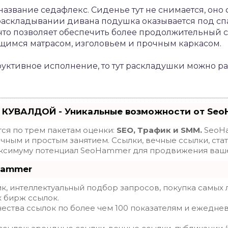
название седафлекс. Сиденье тут не снимается, он
 раскладывании дивана подушка оказывается под сп
 что позволяет обеспечить более продолжительный 
имся матрасом, изголовьем и прочным каркасом.
труктивное исполнение, то тут раскладушки можно ра
 КУВАЛДОЙ - Уникальные возможности от Se
ся по трем пакетам оценки:
SEO, Трафик и SMM.
SeoHa
ным и простым занятием. Ссылки, вечные ссылки, стат
максимуму потенциал SeoHammer для продвижения ваше
Hammer
, интеллектуальный подбор запросов, покупка самых 
х бирж ссылок.
ества ссылок по более чем 100 показателям и ежедне