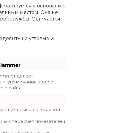
о фиксируется к основанию
альным местом. Она не
срок службы. Отличается
зделить на угловые и
oHammer
mmer делает
ьи, упоминания, пресс-
го сайта.
лучших ссылок с высокой
вный пересчет показателей