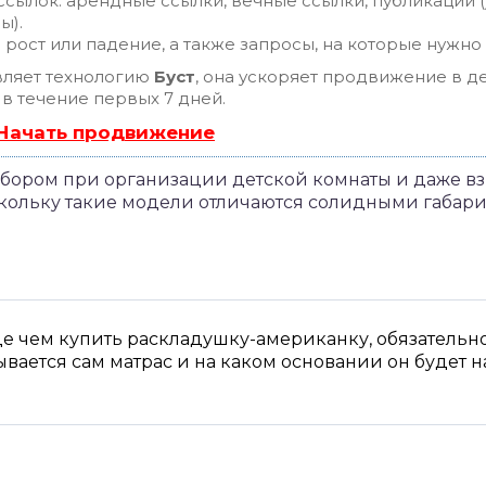
сылок: арендные ссылки, вечные ссылки, публикации (
ы).
рост или падение, а также запросы, на которые нужно
ляет технологию
Буст
, она ускоряет продвижение в де
 в течение первых 7 дней.
 Начать продвижение
бором при организации детской комнаты и даже вз
оскольку такие модели отличаются солидными габа
 чем купить раскладушку-американку, обязательно в
вается сам матрас и на каком основании он будет н