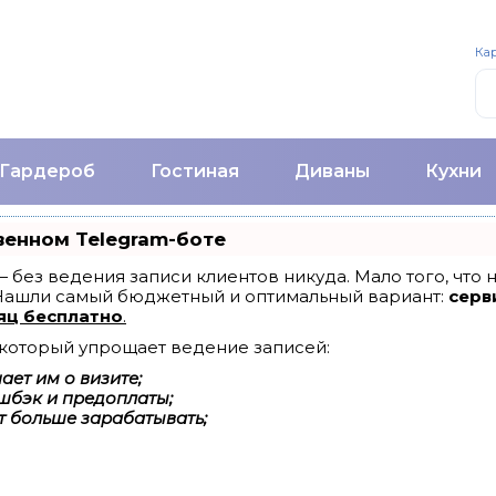
Кар
Гардероб
Гостиная
Диваны
Кухни
венном Telegram-боте
т — без ведения записи клиентов никуда. Мало того, что
 Нашли самый бюджетный и оптимальный вариант:
серви
яц бесплатно
.
, который упрощает ведение записей:
ет им о визите;
шбэк и предоплаты;
т больше зарабатывать;