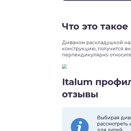
Что это такое
Диваном раскладушкой наз
конструкцию, получится вн
перпендикулярно относите
Italum профи
отзывы
Выбирая дива
рассмотреть 
для детей.