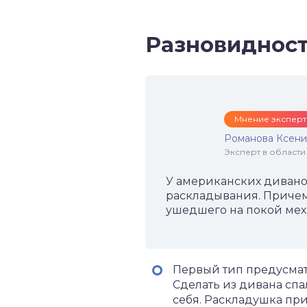
Разновиднос
Мнение эксперт
Романова Ксени
Эксперт в области
У американских дивано
раскладывания. Причем 
ушедшего на покой мех
Первый тип предусмат
Сделать из дивана спа
себя. Раскладушка при