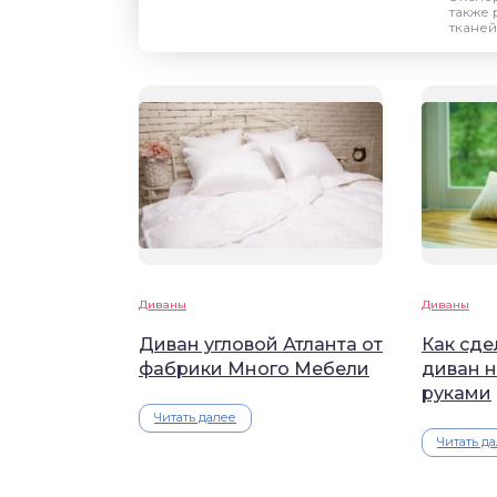
также 
тканей
Диваны
Диваны
Диван угловой Атланта от
Как сде
фабрики Много Мебели
диван н
руками
Читать далее
Читать д