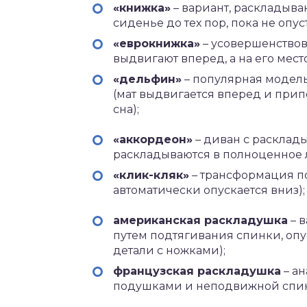
«книжка»
– вариант, раскладыв
сиденье до тех пор, пока не опус
«еврокнижка»
– усовершенствов
выдвигают вперед, а на его мест
«дельфин»
– популярная модел
(мат выдвигается вперед и прип
сна);
«аккордеон»
– диван с расклад
раскладываются в полноценное 
«клик-кляк»
– трансформация п
автоматически опускается вниз);
американская раскладушка
– в
путем подтягивания спинки, опу
детали с ножками);
французская раскладушка
– а
подушками и неподвижной спин