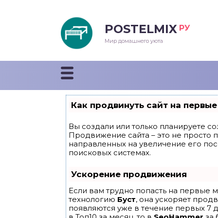
POSTELMIX
РУ
еяла
Мир домашнего уюта
душки
стыни и покрывала
Как продвинуть сайт на первые
енды
Вы создали или только планируете соз
Продвижение сайта – это не просто 
направленных на увеличение его по
поисковых системах.
Ускорение продвижения
Если вам трудно попасть на первые м
технологию
Буст
, она ускоряет прод
появляются уже в течение первых 7 д
в Топ10 за месяц, то в
SeoHammer
за 