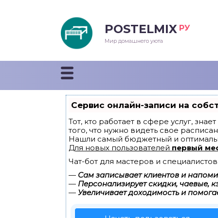
POSTELMIX
РУ
еяла
Мир домашнего уюта
душки
стыни и покрывала
Сервис онлайн-записи на собс
енды
Тот, кто работает в сфере услуг, зна
того, что нужно видеть свое расписан
Нашли самый бюджетный и оптималь
Для новых пользователей
первый ме
Чат-бот для мастеров и специалистов
—
Сам записывает клиентов и напомин
—
Персонализирует скидки, чаевые, к
—
Увеличивает доходимость и помога