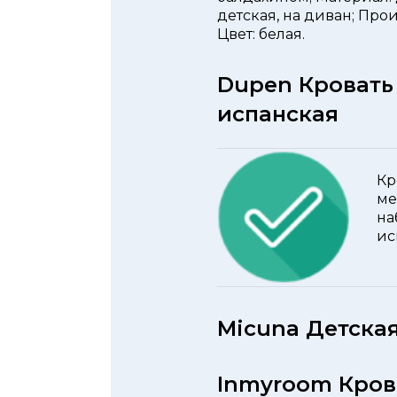
детская, на диван; Про
Цвет: белая.
Dupen Кровать
испанская
Кр
ме
на
ис
Micuna Детска
Inmyroom Кров