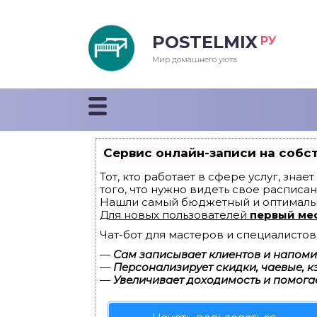
POSTELMIX
РУ
еяла
Мир домашнего уюта
душки
стыни и покрывала
Сервис онлайн-записи на собс
енды
Тот, кто работает в сфере услуг, зна
того, что нужно видеть свое расписан
Нашли самый бюджетный и оптималь
Для новых пользователей
первый ме
Чат-бот для мастеров и специалистов
—
Сам записывает клиентов и напомин
—
Персонализирует скидки, чаевые, к
—
Увеличивает доходимость и помога