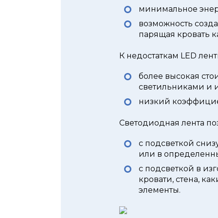
минимальное энер
возможность созд
парящая кровать ка
К недостаткам LED лент
более высокая сто
светильниками и 
низкий коэффицие
Светодиодная лента поз
с подсветкой сниз
или в определенны
с подсветкой в из
кровати, стена, к
элементы.