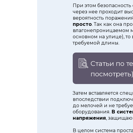
При этом безопасность 
через нее проходит вы
вероятность поражения
просто
. Так как она п
влагонепроницаемом ма
основном на улице), то
требуемой длины.
Статьи по т
посмотреть
Затем вставляется спе
впоследствии подключа
до мелочей и не требу
оборудования.
В сист
напряжения
, защищаю
В целом система проста