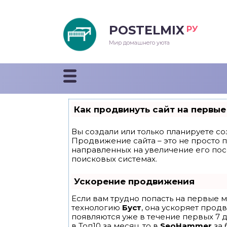
POSTELMIX
РУ
еяла
Мир домашнего уюта
душки
стыни и покрывала
Как продвинуть сайт на первые
енды
Вы создали или только планируете соз
Продвижение сайта – это не просто 
направленных на увеличение его по
поисковых системах.
Ускорение продвижения
Если вам трудно попасть на первые м
технологию
Буст
, она ускоряет прод
появляются уже в течение первых 7 д
в Топ10 за месяц, то в
SeoHammer
за 