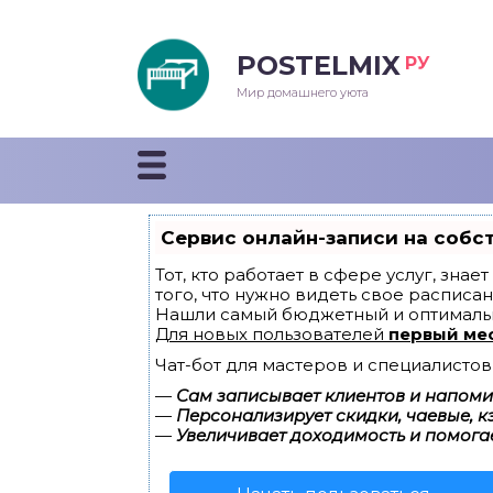
POSTELMIX
РУ
еяла
Мир домашнего уюта
душки
стыни и покрывала
Сервис онлайн-записи на собс
енды
Тот, кто работает в сфере услуг, зна
того, что нужно видеть свое расписан
Нашли самый бюджетный и оптималь
Для новых пользователей
первый ме
Чат-бот для мастеров и специалистов
—
Сам записывает клиентов и напомин
—
Персонализирует скидки, чаевые, к
—
Увеличивает доходимость и помога