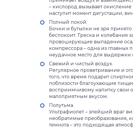
приникает воздух и взаимодейст
– кислород вызывает окисление
наступит момент дегустации, ви
Полный покой.
Бочки и бутылки не зря принято 
беспокоит. Тряска и колебания 
провоцирующие выпадение осад
компрессора – одна из главных п
неудачное место для выдержки 
Свежий и чистый воздух.
Регулярное проветривание и отс
того, что время подарит спирт
поблизости благоухающие пище
восприимчивому напитку свои от
малоприятным вкусом.
Полутьма.
Ультрафиолет – злейший враг ви
необратимые преобразования, ко
темнота – это подходящая атмос