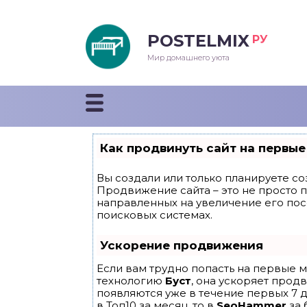
POSTELMIX
РУ
еяла
Мир домашнего уюта
душки
стыни и покрывала
Как продвинуть сайт на первые
енды
Вы создали или только планируете соз
Продвижение сайта – это не просто 
направленных на увеличение его по
поисковых системах.
Ускорение продвижения
Если вам трудно попасть на первые м
технологию
Буст
, она ускоряет прод
появляются уже в течение первых 7 д
в Топ10 за месяц, то в
SeoHammer
за 