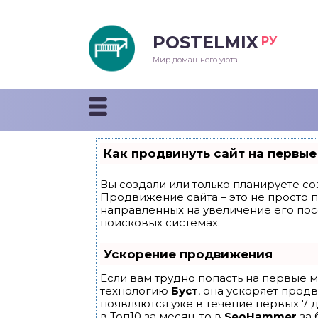
POSTELMIX
РУ
еяла
Мир домашнего уюта
душки
стыни и покрывала
Как продвинуть сайт на первые
енды
Вы создали или только планируете соз
Продвижение сайта – это не просто 
направленных на увеличение его по
поисковых системах.
Ускорение продвижения
Если вам трудно попасть на первые м
технологию
Буст
, она ускоряет прод
появляются уже в течение первых 7 д
в Топ10 за месяц, то в
SeoHammer
за 