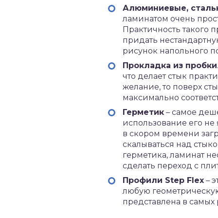
Алюминиевые, сталь
ламинатом очень прос
Практичность такого 
придать нестандартну
рисунок напольного п
Прокладка из пробки
что делает стык прак
желание, то поверх с
максимально соответс
Герметик
– самое деш
использование его не
в скором времени загр
скалываться над стык
герметика, ламинат не
сделать переход с пли
Профили Step Flex
– э
любую геометрическую 
представлена в самых 