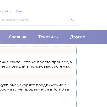
та сайта
О нас
Спальня
Текстиль
Другое
ние сайта – это не просто процесс, а
его позиций в поисковых системах.
Буст
, она ускоряет продвижение в
ос у вас не продвинется в Топ10 за