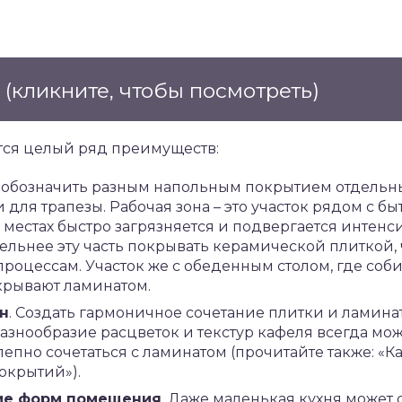
е
(кликните, чтобы посмотреть)
тся целый ряд преимуществ:
 обозначить разным напольным покрытием отдельны
для трапезы. Рабочая зона – это участок рядом с б
их местах быстро загрязняется и подвергается инте
ельнее эту часть покрывать керамической плиткой,
процессам. Участок же с обеденным столом, где соб
крывают ламинатом.
н
. Создать гармоничное сочетание плитки и ламина
разнообразие расцветок и текстур кафеля всегда мож
епно сочетаться с ламинатом (прочитайте также: «Ка
окрытий»).
ие форм помещения
. Даже маленькая кухня может 