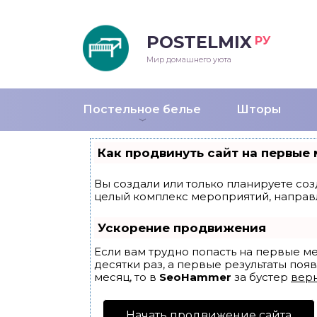
POSTELMIX
РУ
еяла
Мир домашнего уюта
душки
Постельное белье
Шторы
стыни и покрывала
Как продвинуть сайт на первые 
енды
Вы создали или только планируете созд
целый комплекс мероприятий, направ
Ускорение продвижения
Если вам трудно попасть на первые м
десятки раз, а первые результаты появ
месяц, то в
SeoHammer
за бустер
верн
Начать продвижение сайта