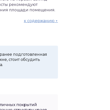
листы рекомендуют
чения площади помещения.
к содержанию ↑
аранее подготовленная
хне, стоит обсудить
а.
зличных покрытий
азную структуру краев.