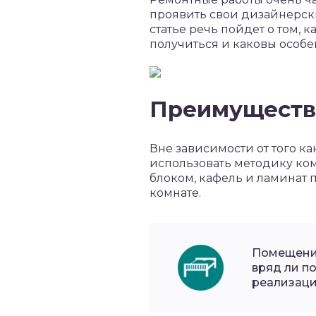
проявить свои дизайнерск
статье речь пойдет о том, 
получиться и каковы особе
Преимущества
Вне зависимости от того к
использовать методику ко
блоком, кафель и ламинат 
комнате.
Помещения
вряд ли п
реализаци