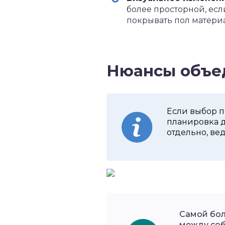
более просторной, ес
покрывать пол матери
Нюансы объе
Если выбор п
планировка ди
отдельно, ве
Самой бол
между соб