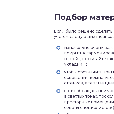
Подбор мате
Если было решено сделать
учетом следующих нюансов
изначально очень важн
покрытия гармонирова
гостей (прочитайте та
укладки»);
чтобы обозначить зон
освещения комнаты: с
оттенков, а теплые цве
стоит обращать внима
в светлых тонах, поск
просторных помещений 
советы специалистов»)