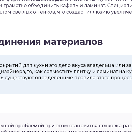
ли грамотно объединить кафель и ламинат. Специа
алом светлых оттенков, что создаст иллюзию увели
динения материалов
окрытий для кухни это дело вкуса владельца или з
зайнера, то, как совместить плитку и ламинат на ку
дь существуют определенные правила этого процесс
ьшой проблемой при этом становится стыковка ра
ой, ведь плитка и ламинат имеют разную высоту и р