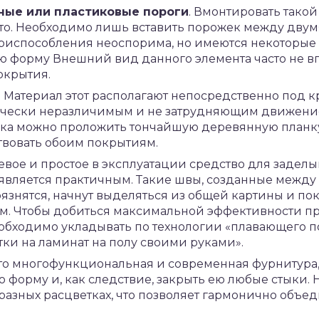
ные или пластиковые пороги
. Вмонтировать тако
то. Необходимо лишь вставить порожек между двум
приспособления неоспорима, но имеются некоторые 
ю форму Внешний вид данного элемента часто не в
окрытия.
. Материал этот располагают непосредственно под 
тически неразличимым и не затрудняющим движение
тыка можно проложить тончайшую деревянную планку
твовать обоим покрытиям.
евое и простое в эксплуатации средство для заделы
 является практичным. Такие швы, созданные межд
язнятся, начнут выделяться из общей картины и по
ом. Чтобы добиться максимальной эффективности п
обходимо укладывать по технологии «плавающего пол
тки на ламинат на полу своими руками».
то многофункциональная и современная фурнитура
форму и, как следствие, закрыть ею любые стыки. 
разных расцветках, что позволяет гармонично объе