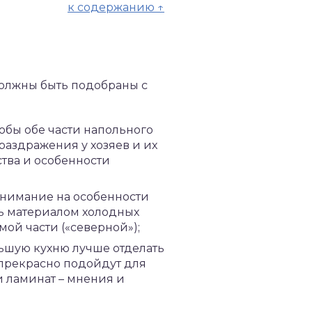
к содержанию ↑
должны быть подобраны с
обы обе части напольного
раздражения у хозяев и их
ства и особенности
внимание на особенности
ть материалом холодных
мой части («северной»);
ьшую кухню лучше отделать
е прекрасно подойдут для
и ламинат – мнения и