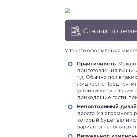
Статьи по тем
У такого оформления имее
Практичность
. Можно
приготовления пищи и 
т.д. Обычно пол в так
жидкости. Предпочтит
устойчивости к таким 
приходящие гости, по
Неповторимый дизай
просто. Из огромного 
который будет великол
варианты напольных п
Визуальное изменен