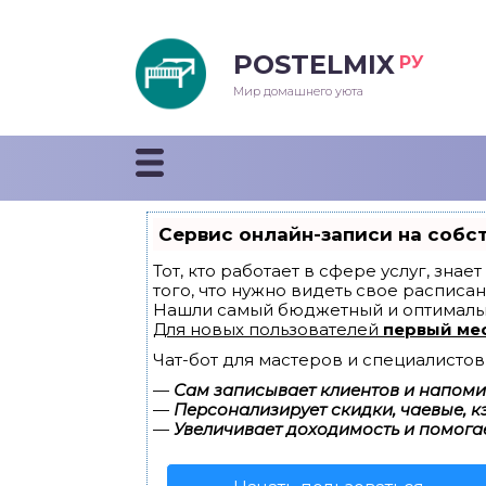
POSTELMIX
РУ
еяла
Мир домашнего уюта
душки
стыни и покрывала
Сервис онлайн-записи на собс
енды
Тот, кто работает в сфере услуг, зна
того, что нужно видеть свое расписан
Нашли самый бюджетный и оптималь
Для новых пользователей
первый ме
Чат-бот для мастеров и специалистов
—
Сам записывает клиентов и напомин
—
Персонализирует скидки, чаевые, к
—
Увеличивает доходимость и помога