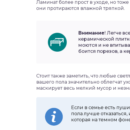
Ламинат более прост в уходе, но тоже
они протираются влажной тряпкой.
Внимание
! Легче в
керамической плитк
моются и не впитыв
боится порезов, а к
Стоит также заметить, что любые св
вашего пола значительно облегчат ух
маскирует весь мелкий мусор и нез
Если в семье есть пуши
пола лучше отказаться,
которая на темном фоне