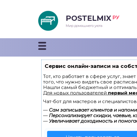
POSTELMIX
РУ
еяла
Мир домашнего уюта
душки
стыни и покрывала
Сервис онлайн-записи на собс
енды
Тот, кто работает в сфере услуг, зна
того, что нужно видеть свое расписан
Нашли самый бюджетный и оптималь
Для новых пользователей
первый ме
Чат-бот для мастеров и специалистов
—
Сам записывает клиентов и напомин
—
Персонализирует скидки, чаевые, к
—
Увеличивает доходимость и помога