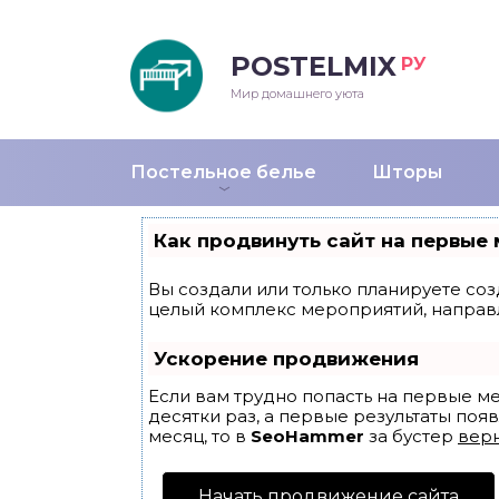
POSTELMIX
РУ
еяла
Мир домашнего уюта
душки
Постельное белье
Шторы
стыни и покрывала
Как продвинуть сайт на первые 
енды
Вы создали или только планируете созд
целый комплекс мероприятий, направ
Ускорение продвижения
Если вам трудно попасть на первые м
десятки раз, а первые результаты появ
месяц, то в
SeoHammer
за бустер
верн
Начать продвижение сайта