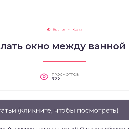
Главная
Кухни
елать окно между ванной 
ПРОСМОТРОВ
722
татьи
(кликните, чтобы посмотреть)
ярный: наверно «подглядывать»)). Однако разберемся