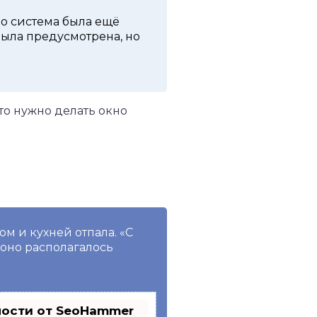
но система была ещё
была предусмотрена, но
о нужно делать окно
м и кухней отпала. «С
 оно располагалось
ности от SeoHammer