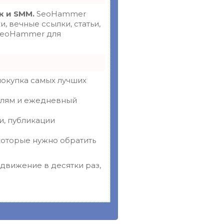
к и SMM.
SeoHammer
 вечные ссылки, статьи,
 SeoHammer для
покупка самых лучших
телям и ежедневный
и, публикации
которые нужно обратить
одвижение в десятки раз,