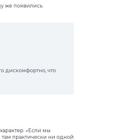
ому же появились
го дискомфортно, что
характер. «Если мы
м там практически ни одной