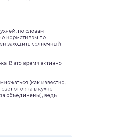
ухней, по словам
сно нормативам по
ен заходить солнечный
а. В это время активно
множаться (как известно,
свет от окна в кухне
гда объединены), ведь