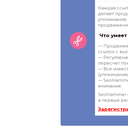
Каждая ссыл
делает прод
упоминания,
продвижения
Что умеет
— Продвижен
ссылок с выс
— Регулярна
пересчет пок
— Все извес
(упоминания,
— SeoHammer
внимание.
SeoHammer 
а первые рез
Зарегистр