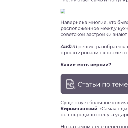
Наверняка многие, кто быв
расположенное между кухн
советской застройки знают
АиФ.ru
решил разобраться в
проектировали оконные пр
Какие есть версии?
Статьи по тем
Существует большое количе
Кирничанский
. «Самая оди
не повредило стену, а удар
Но на самом деле перегоро