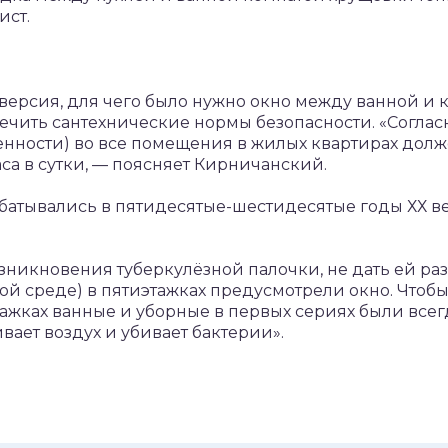
ист.
ерсия, для чего было нужно окно между ванной и к
печить сантехнические нормы безопасности. «Согла
нности) во все помещения в жилых квартирах долж
аса в сутки, — поясняет Кирничанский.
атывались в пятидесятые-шестидесятые годы ХХ век
зникновения туберкулёзной палочки, не дать ей раз
й среде) в пятиэтажках предусмотрели окно. Чтобы 
этажках ванные и уборные в первых сериях были все
вает воздух и убивает бактерии».