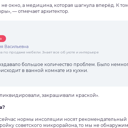
 не окно, а медицина, которая шагнула вперёд. К т
ы», — отмечает архитектор.
а
я Васильевна
 по продаже мебели. Знает все об уюте и интерьере
оздавало большое количество проблем. Было немно
оисходит в ванной комнате из кухни.
 ликвидировали, закрашивали краской».
а?
 сейчас нормы инсоляции носят рекомендательный 
ройку советского микрорайона, то мы не обнаружи