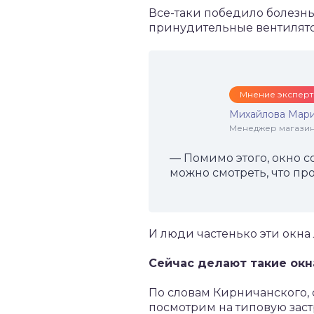
Все-таки победило болезнь
принудительные вентилятор
Мнение эксперт
Михайлова Мари
Менеджер магазина
— Помимо этого, окно с
можно смотреть, что пр
И люди частенько эти окна
Сейчас делают такие окн
По словам Кирничанского,
посмотрим на типовую заст