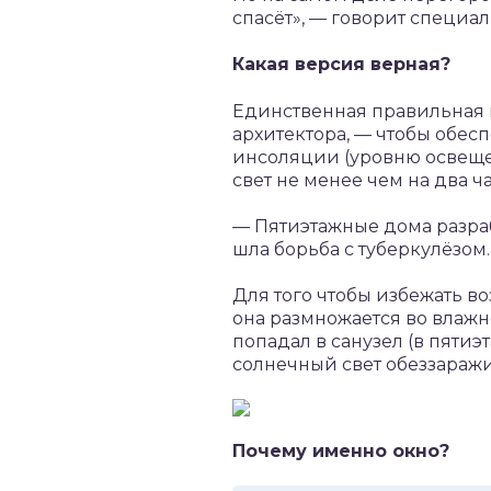
спасёт», — говорит специал
Какая версия верная?
Единственная правильная в
архитектора, — чтобы обес
инсоляции (уровню освеще
свет не менее чем на два ч
— Пятиэтажные дома разраб
шла борьба с туберкулёзом.
Для того чтобы избежать во
она размножается во влажно
попадал в санузел (в пяти
солнечный свет обеззаражи
Почему именно окно?