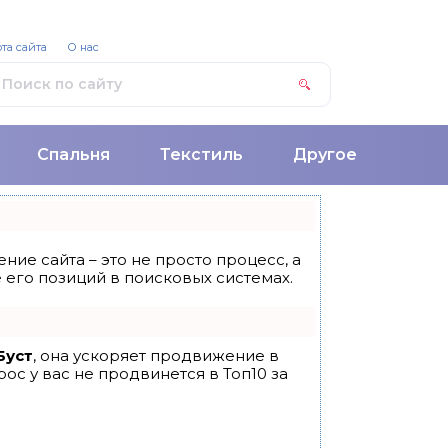
та сайта
О нас
Спальня
Текстиль
Другое
ние сайта – это не просто процесс, а
его позиций в поисковых системах.
Буст
, она ускоряет продвижение в
ос у вас не продвинется в Топ10 за