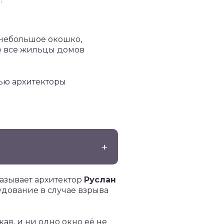
 небольшое окошко,
е все жильцы домов
лью архитекторы
казывает архитектор
Руслан
рудование в случае взрыва
ая, и ни одно окно её не