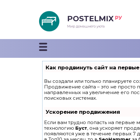
POSTELMIX
РУ
еяла
Мир домашнего уюта
душки
стыни и покрывала
Как продвинуть сайт на первые
енды
Вы создали или только планируете соз
Продвижение сайта – это не просто 
направленных на увеличение его по
поисковых системах.
Ускорение продвижения
Если вам трудно попасть на первые м
технологию
Буст
, она ускоряет прод
появляются уже в течение первых 7 д
в Топ10 за месяц, то в
SeoHammer
за 