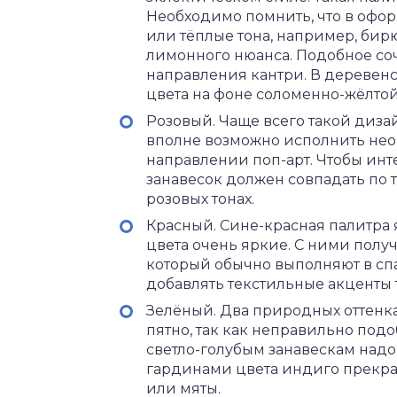
Необходимо помнить, что в офо
или тёплые тона, например, би
лимонного нюанса. Подобное со
направления кантри. В деревенс
цвета на фоне соломенно-жёлтой
Розовый. Чаще всего такой диза
вполне возможно исполнить не
направлении поп-арт. Чтобы инт
занавесок должен совпадать по 
розовых тонах.
Красный. Сине-красная палитра
цвета очень яркие. С ними полу
который обычно выполняют в спа
добавлять текстильные акценты т
Зелёный. Два природных оттенк
пятно, так как неправильно под
светло-голубым занавескам надо
гардинами цвета индиго прекрас
или мяты.