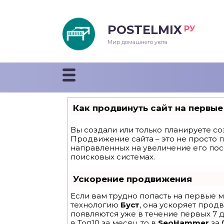
POSTELMIX
РУ
еяла
Мир домашнего уюта
душки
стыни и покрывала
Как продвинуть сайт на первые
енды
Вы создали или только планируете соз
Продвижение сайта – это не просто 
направленных на увеличение его по
поисковых системах.
Ускорение продвижения
Если вам трудно попасть на первые м
технологию
Буст
, она ускоряет прод
появляются уже в течение первых 7 д
в Топ10 за месяц, то в
SeoHammer
за 