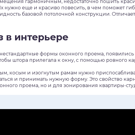
омещения гармоничным, недостаточно пошить краси
Их нужно еще и красиво повесить, в чем поможет ги
идность базовой потолочной конструкции. Отличает
з в интерьере
 нестандартные формы оконного проема, появились
чтобы штора прилегала к окну, с помощью ровного к
ым, косым и изогнутым рамам нужно приспосаблива
аться и принимать нужную форму. Это свойство кар
онного проема, но и для зонирования квартиры-сту