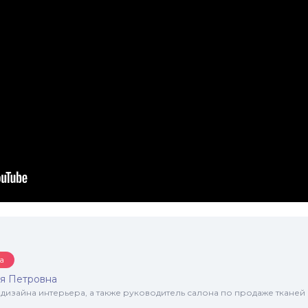
а
я Петровна
 дизайна интерьера, а также руководитель салона по продаже тканей