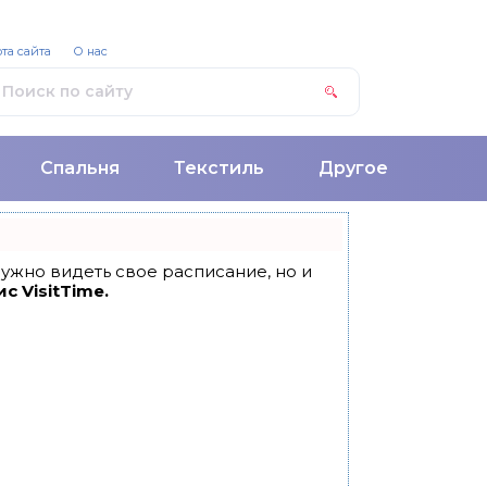
та сайта
О нас
Спальня
Текстиль
Другое
 нужно видеть свое расписание, но и
с VisitTime.