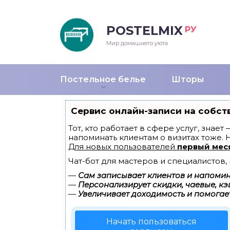
POSTELMIX
РУ
еяла
Мир домашнего уюта
душки
Постельное белье
Шторы
стыни и покрывала
Сервис онлайн-записи на собст
енды
Тот, кто работает в сфере услуг, знае
напоминать клиентам о визитах тоже.
Для новых пользователей
первый мес
Чат-бот для мастеров и специалистов
—
Сам записывает клиентов и напомина
—
Персонализирует скидки, чаевые, кэ
—
Увеличивает доходимость и помогае
Начать пользоваться