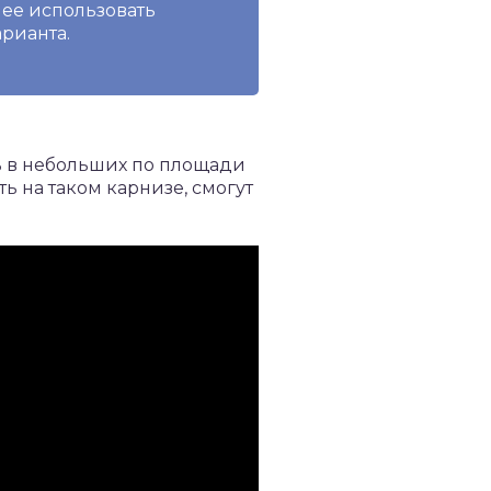
нее использовать
рианта.
 в небольших по площади
ь на таком карнизе, смогут