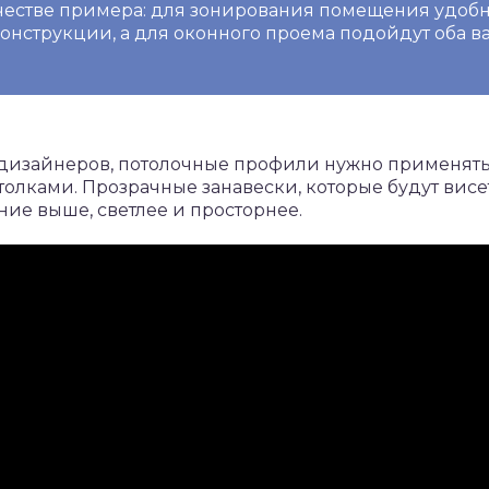
ачестве примера: для зонирования помещения удоб
онструкции, а для оконного проема подойдут оба ва
дизайнеров, потолочные профили нужно применять
олками. Прозрачные занавески, которые будут висет
ие выше, светлее и просторнее.