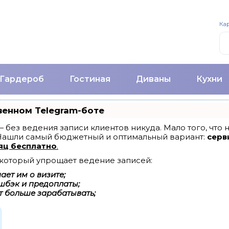
Кар
Гардероб
Гостиная
Диваны
Кухни
венном Telegram-боте
т — без ведения записи клиентов никуда. Мало того, что
 Нашли самый бюджетный и оптимальный вариант:
серви
яц бесплатно
.
, который упрощает ведение записей:
ет им о визите;
шбэк и предоплаты;
т больше зарабатывать;