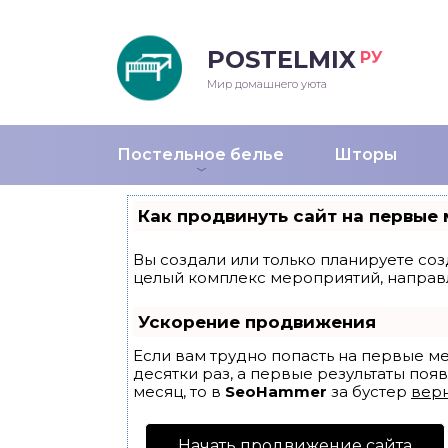
POSTELMIX
РУ
еяла
Мир домашнего уюта
душки
Постельное белье
Шторы
стыни и покрывала
Как продвинуть сайт на первые 
енды
Вы создали или только планируете созд
целый комплекс мероприятий, направ
Ускорение продвижения
Если вам трудно попасть на первые м
десятки раз, а первые результаты появ
месяц, то в
SeoHammer
за бустер
верн
Начать продвижение сайта