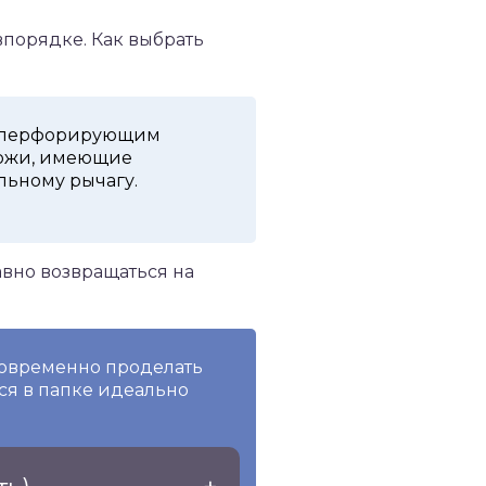
впорядке. Как выбрать
, перфорирующим
ножи, имеющие
льному рычагу.
авно возвращаться на
говременно проделать
ся в папке идеально