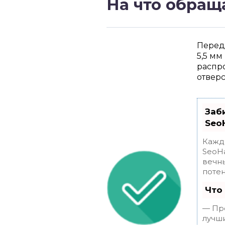
На что обращ
Перед 
5,5 мм
распро
отверс
Заб
Seo
Кажда
SeoH
вечны
поте
Что
— Про
лучши