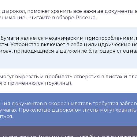
к дырокол, поможет хранить все важные документы 
внимание – читайте в обзоре Price.ua.
 бумаги является механическим приспособлением
ты. Устройство включает в себя цилиндрические 
края, приводящиеся в движение благодаря специа
огут вырезать и пробивать отверстия в листах и пл
ого применяются пружины).
ия документов в скоросшиватель требуется забла
бумагах. Проколотые дыроколом листы могут хранить
ться.