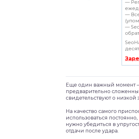
— Рег
ежедн
— Все
(упом
— Seo
обрат
SeoH
десят
Заре
Еще один важный момент – 
предварительно сложенный
свидетельствуют о низкой 
На качество самого приспо
использоваться постоянно,
нужно убедиться в упруго
отдачи после удара.