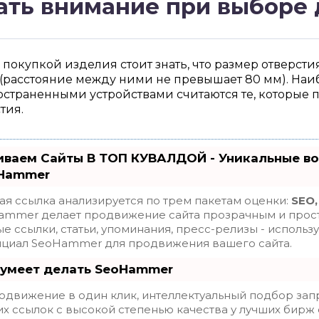
ать внимание при выборе
покупкой изделия стоит знать, что размер отверстия
 (расстояние между ними не превышает 80 мм). Наи
страненными устройствами считаются те, которые п
тия.
иваем Сайты В ТОП КУВАЛДОЙ - Уникальные в
Hammer
я ссылка анализируется по трем пакетам оценки:
SEO,
ammer делает продвижение сайта прозрачным и прост
е ссылки, статьи, упоминания, пресс-релизы - использ
нциал SeoHammer для продвижения вашего сайта.
 умеет делать SeoHammer
движение в один клик, интеллектуальный подбор зап
х ссылок с высокой степенью качества у лучших бирж 