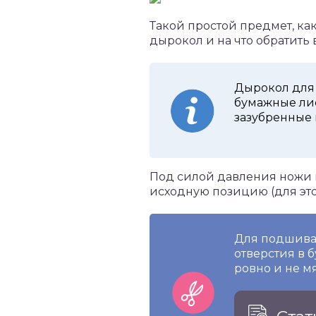
Такой простой предмет, ка
дырокол и на что обратить 
Дырокол для
бумажные лис
зазубренные 
Под силой давления ножи м
исходную позицию (для эт
Для подшиван
отверстия в 
ровно и не мя