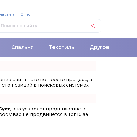
та сайта
О нас
Спальня
Текстиль
Другое
ние сайта – это не просто процесс, а
его позиций в поисковых системах.
Буст
, она ускоряет продвижение в
ос у вас не продвинется в Топ10 за