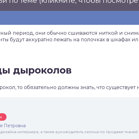
ьи по теме
(кликните, чтобы посмотре
тный период, они обычно сшиваются ниткой и сним
нты будут аккуратно лежать на полочках в шкафах ил
ды дыроколов
окол, то обязательно должны знать, что существует
а
я Петровна
 дизайна интерьера, а также руководитель салона по продаже тканей