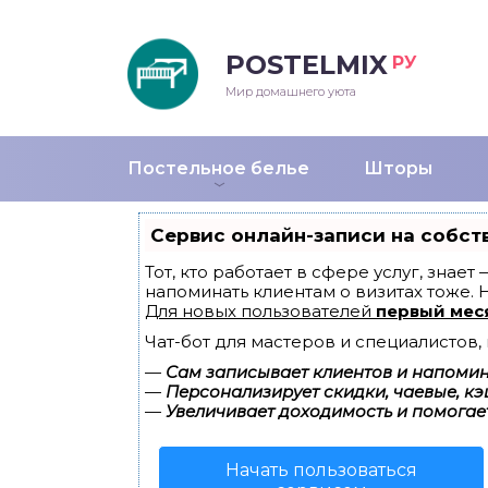
POSTELMIX
РУ
еяла
Мир домашнего уюта
душки
Постельное белье
Шторы
стыни и покрывала
Сервис онлайн-записи на собст
енды
Тот, кто работает в сфере услуг, знае
напоминать клиентам о визитах тоже.
Для новых пользователей
первый мес
Чат-бот для мастеров и специалистов
—
Сам записывает клиентов и напомина
—
Персонализирует скидки, чаевые, кэ
—
Увеличивает доходимость и помогае
Начать пользоваться