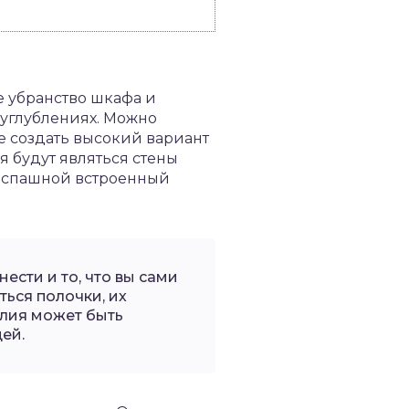
е убранство шкафа и
, углублениях. Можно
е создать высокий вариант
я будут являться стены
 распашной встроенный
сти и то, что вы сами
ться полочки, их
елия может быть
ей.