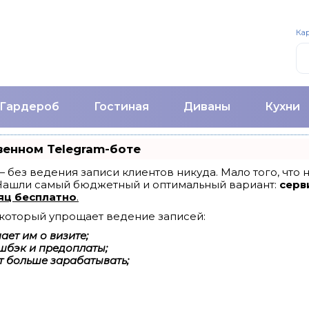
Кар
Гардероб
Гостиная
Диваны
Кухни
венном Telegram-боте
т — без ведения записи клиентов никуда. Мало того, что
 Нашли самый бюджетный и оптимальный вариант:
серви
яц бесплатно
.
, который упрощает ведение записей:
ет им о визите;
шбэк и предоплаты;
т больше зарабатывать;