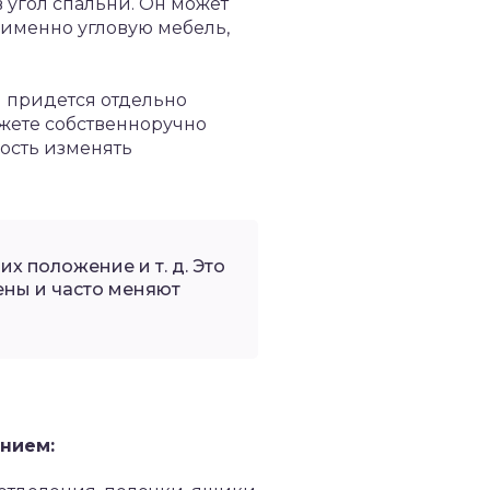
в угол спальни. Он может
именно угловую мебель,
м придется отдельно
ожете собственноручно
ость изменять
х положение и т. д. Это
ены и часто меняют
нием: