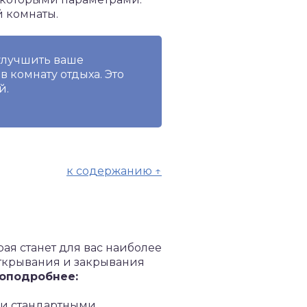
й комнаты.
улучшить ваше
 комнату отдыха. Это
й.
к содержанию ↑
ая станет для вас наиболее
открывания и закрывания
поподробнее:
ми стандартными