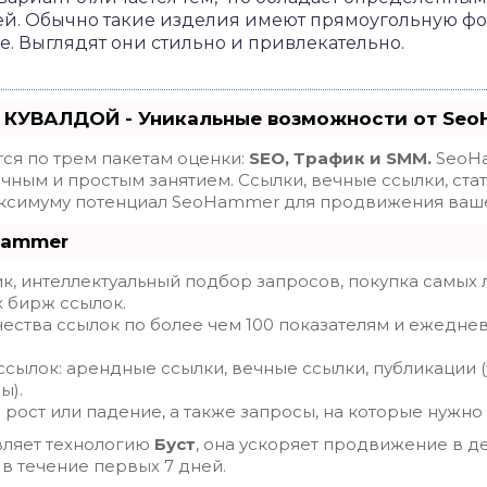
й. Обычно такие изделия имеют прямоугольную фор
. Выглядят они стильно и привлекательно.
 КУВАЛДОЙ - Уникальные возможности от Se
ся по трем пакетам оценки:
SEO, Трафик и SMM.
SeoHa
ным и простым занятием. Ссылки, вечные ссылки, стат
максимуму потенциал SeoHammer для продвижения ваше
Hammer
, интеллектуальный подбор запросов, покупка самых 
х бирж ссылок.
ества ссылок по более чем 100 показателям и ежедне
сылок: арендные ссылки, вечные ссылки, публикации (
ы).
рост или падение, а также запросы, на которые нужно
ляет технологию
Буст
, она ускоряет продвижение в де
 в течение первых 7 дней.