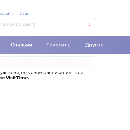
та сайта
О нас
Спальня
Текстиль
Другое
 нужно видеть свое расписание, но и
с VisitTime.