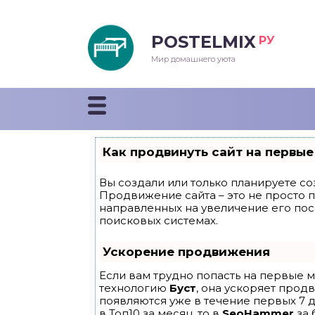
POSTELMIX
РУ
еяла
Мир домашнего уюта
душки
стыни и покрывала
Как продвинуть сайт на первые
енды
Вы создали или только планируете соз
Продвижение сайта – это не просто 
направленных на увеличение его по
поисковых системах.
Ускорение продвижения
Если вам трудно попасть на первые м
технологию
Буст
, она ускоряет прод
появляются уже в течение первых 7 д
в Топ10 за месяц, то в
SeoHammer
за 