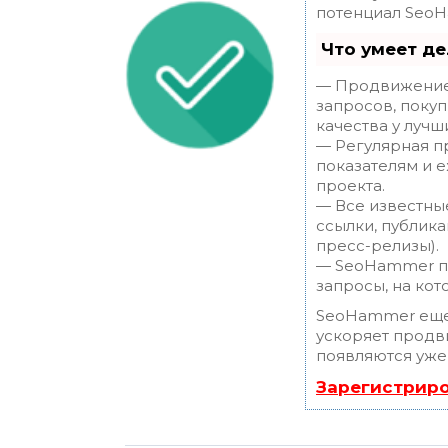
потенциал SeoH
Что умеет д
— Продвижение 
запросов, поку
качества у лучш
— Регулярная п
показателям и 
проекта.
— Все известны
ссылки, публика
пресс-релизы).
— SeoHammer по
запросы, на кот
SeoHammer еще
ускоряет продви
появляются уже 
Зарегистриро