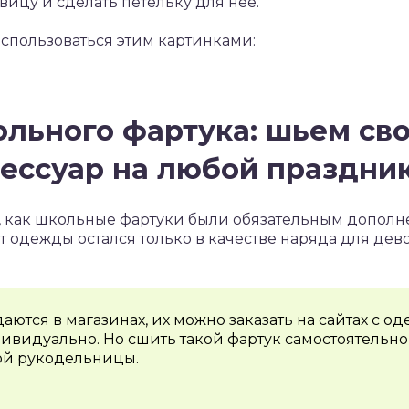
вицу и сделать петельку для нее.
спользоваться этим картинками:
льного фартука: шьем св
ессуар на любой праздни
ор, как школьные фартуки были обязательным допол
т одежды остался только в качестве наряда для дев
аются в магазинах, их можно заказать на сайтах с о
ивидуально. Но сшить такой фартук самостоятельно 
ой рукодельницы.