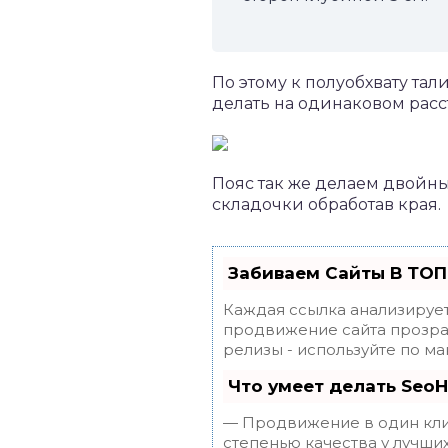
По этому к полуобхвату тал
делать на одинаковом расс
Пояс так же делаем двойны
складочки обработав края.
Забиваем Сайты В ТОП
Каждая ссылка анализирует
продвижение сайта прозрач
релизы - используйте по 
Что умеет делать Seo
— Продвижение в один клик
степенью качества у лучши