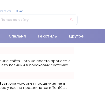
та сайта
О нас
Спальня
Текстиль
Другое
ние сайта – это не просто процесс, а
его позиций в поисковых системах.
Буст
, она ускоряет продвижение в
ос у вас не продвинется в Топ10 за