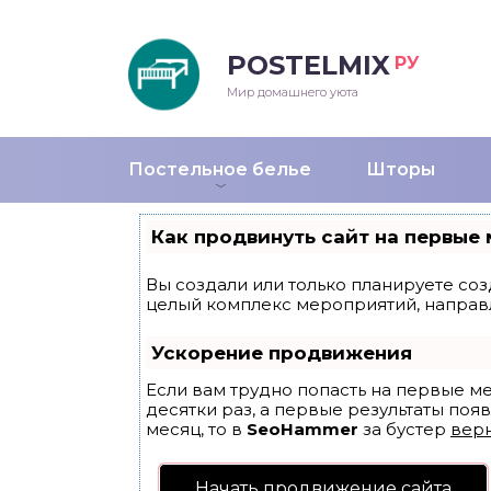
POSTELMIX
РУ
еяла
Мир домашнего уюта
душки
Постельное белье
Шторы
стыни и покрывала
Как продвинуть сайт на первые 
енды
Вы создали или только планируете созд
целый комплекс мероприятий, направ
Ускорение продвижения
Если вам трудно попасть на первые м
десятки раз, а первые результаты появ
месяц, то в
SeoHammer
за бустер
верн
Начать продвижение сайта