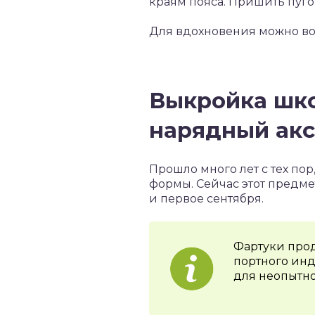
краям пояса. Пришить пуго
Для вдохновения можно во
Выкройка шко
нарядный акс
Прошло много лет с тех п
формы. Сейчас этот предме
и первое сентября.
Фартуки прод
портного инд
для неопытн