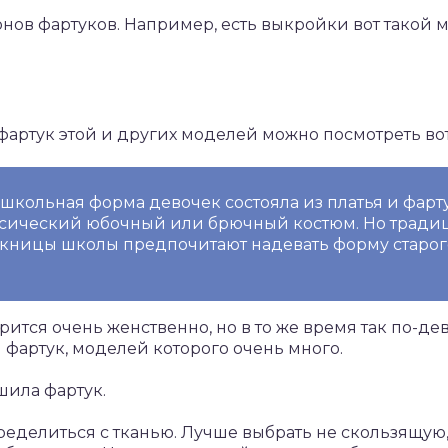
нов фартуков. Например, есть выкройки вот такой 
 фартук этой и других моделей можно посмотреть во
школьная форма девочек состояла из платья и фарту
ссический юбочный или брючный костюм. Но тради
кницы школы предпочитают надевать форму старого
рится очень женственно, но в то же время так по-де
 фартук, моделей которого очень много.
сшила фартук.
ределиться с тканью. Лучше выбрать не скользящую