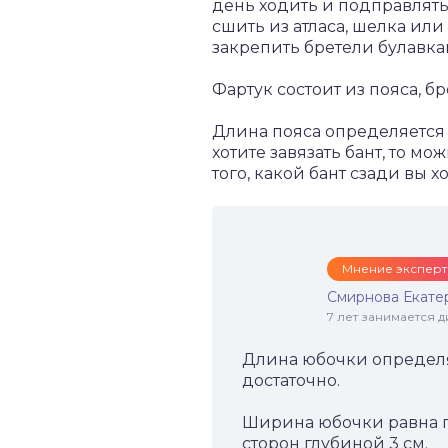
день ходить и подправлять 
сшить из атласа, шелка или
закрепить бретели булавка
Фартук состоит из пояса, б
Длина пояса определяется 
хотите завязать бант, то мо
того, какой бант сзади вы 
Мнение эксперт
Смирнова Екате
7 лет занимается
Длина юбочки определя
достаточно.
Ширина юбочки равна по
сторон глубиной 3 см.