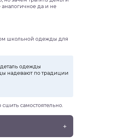
 аналогичное да и не
утом школьной одежды для
я деталь одежды
ицы надевают по традиции
о сшить самостоятельно.