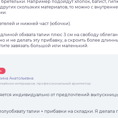
бретельки. Например подойдут хлопок, батист, гипю
 других скользких материалов, то можно с внутренн
ми.
ретелей и нижней част (юбочки).
длиной обхвата талии плюс 3 см на свободу облеган
жно и не делать эту прибавку, а скроить более длинн
хотите завязать большой или маленький.
а
рина Анатольевна
 дизайном интерьеров, профессиональный архитектор
ется индивидуально от предпочтений выпускницы
луобхвату талии + прибавки на складки. Я делала п