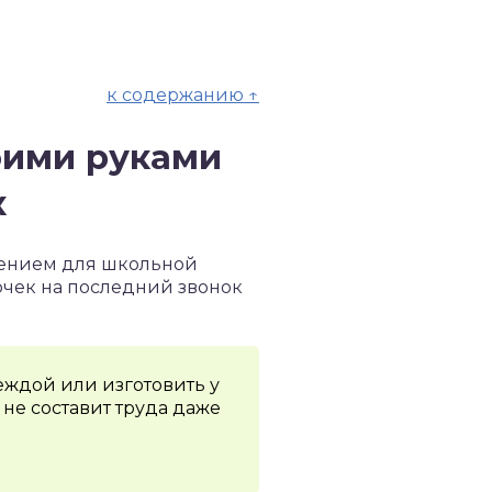
к содержанию ↑
оими руками
к
нением для школьной
очек на последний звонок
деждой или изготовить у
не составит труда даже