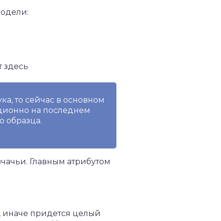
модели:
т здесь
ка, то сейчас в основном
ционно на последнем
 образца.
вчачьи. Главным атрибутом
, иначе придется целый