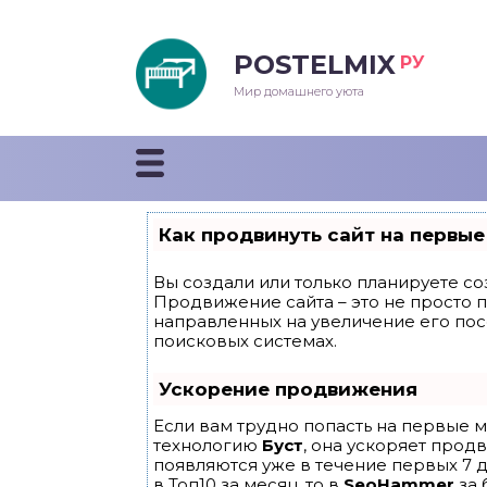
POSTELMIX
РУ
еяла
Мир домашнего уюта
душки
стыни и покрывала
Как продвинуть сайт на первые
енды
Вы создали или только планируете соз
Продвижение сайта – это не просто 
направленных на увеличение его по
поисковых системах.
Ускорение продвижения
Если вам трудно попасть на первые м
технологию
Буст
, она ускоряет прод
появляются уже в течение первых 7 д
в Топ10 за месяц, то в
SeoHammer
за 