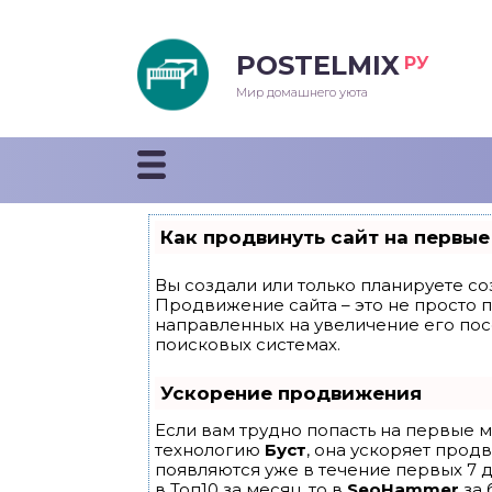
POSTELMIX
РУ
еяла
Мир домашнего уюта
душки
стыни и покрывала
Как продвинуть сайт на первые
енды
Вы создали или только планируете соз
Продвижение сайта – это не просто 
направленных на увеличение его по
поисковых системах.
Ускорение продвижения
Если вам трудно попасть на первые м
технологию
Буст
, она ускоряет прод
появляются уже в течение первых 7 д
в Топ10 за месяц, то в
SeoHammer
за 