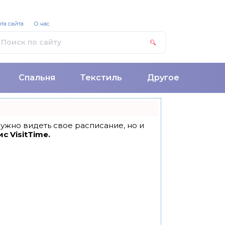
та сайта
О нас
Спальня
Текстиль
Другое
 нужно видеть свое расписание, но и
с VisitTime.