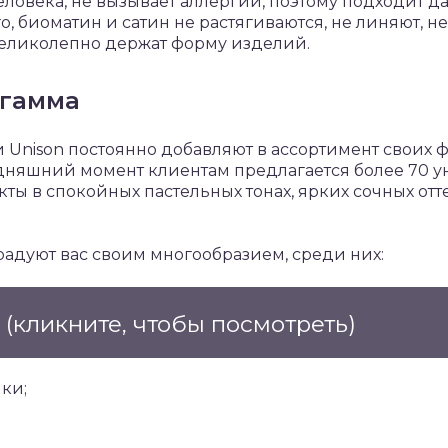
еловека, не вызывает аллергии, поэтому подходит 
, биоматин и сатин не растягиваются, не линяют, н
великолепно держат форму изделий.
 гамма
 Unison постоянно добавляют в ассортимент своих
одняшний момент клиентам предлагается более 70 
ты в спокойных пастельных тонах, ярких сочных от
адуют вас своим многообразием, среди них:
е
(кликните, чтобы посмотреть)
ки;