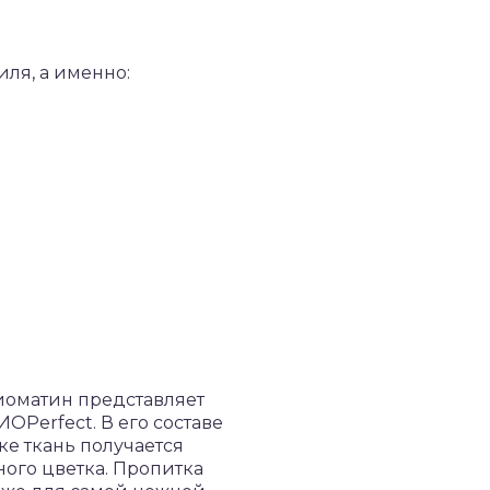
ля, а именно:
иоматин представляет
ОPerfect. В его составе
е ткань получается
ного цветка. Пропитка