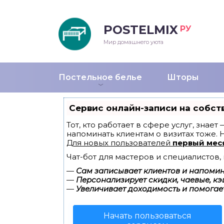
POSTELMIX
РУ
еяла
Мир домашнего уюта
душки
Постельное белье
Шторы
стыни и покрывала
Сервис онлайн-записи на собст
енды
Тот, кто работает в сфере услуг, знае
напоминать клиентам о визитах тоже.
Для новых пользователей
первый мес
Чат-бот для мастеров и специалистов
—
Сам записывает клиентов и напомина
—
Персонализирует скидки, чаевые, кэ
—
Увеличивает доходимость и помогае
Начать пользоваться