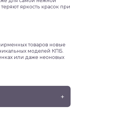
даже для самой нежной
е теряют яркость красок при
 фирменных товаров новые
уникальных моделей КПБ.
тенках или даже неоновых