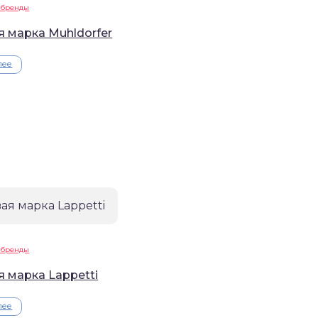
 бренды
я марка Muhldorfer
лее
 бренды
я марка Lappetti
лее