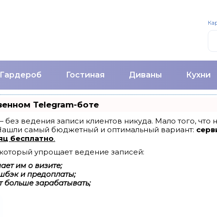
Кар
Гардероб
Гостиная
Диваны
Кухни
венном Telegram-боте
т — без ведения записи клиентов никуда. Мало того, что
 Нашли самый бюджетный и оптимальный вариант:
серви
яц бесплатно
.
, который упрощает ведение записей:
ет им о визите;
шбэк и предоплаты;
т больше зарабатывать;