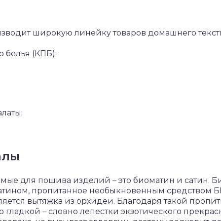
изводит широкую линейку товаров домашнего тексти
 белья (КПБ);
латы;
алы
мые для пошива изделий – это биоматин и сатин. Б
сатином, пропитанное необыкновенным средством БИ
ется вытяжка из орхидеи. Благодаря такой пропитк
о гладкой – словно лепестки экзотического прекрас