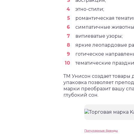
абстракция;
этно-стили;
романтическая темати
симпатичные животны
витиеватые узоры;
яркие леопардовые ра
готическое направлен
тематические праздн
ТМ Унисон создает товары д
упаковка позволяет препод
марки преобразит вашу спа
глубокий сон.
Популярные бренды