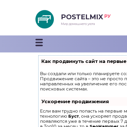
POSTELMIX
РУ
еяла
Мир домашнего уюта
душки
стыни и покрывала
Как продвинуть сайт на первые
енды
Вы создали или только планируете соз
Продвижение сайта – это не просто 
направленных на увеличение его по
поисковых системах.
Ускорение продвижения
Если вам трудно попасть на первые м
технологию
Буст
, она ускоряет прод
появляются уже в течение первых 7 д
в Топ10 за месяц, то в
SeoHammer
за 