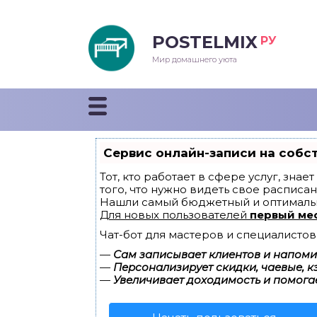
POSTELMIX
РУ
еяла
Мир домашнего уюта
душки
стыни и покрывала
Сервис онлайн-записи на собс
енды
Тот, кто работает в сфере услуг, зна
того, что нужно видеть свое расписан
Нашли самый бюджетный и оптималь
Для новых пользователей
первый ме
Чат-бот для мастеров и специалистов
—
Сам записывает клиентов и напомин
—
Персонализирует скидки, чаевые, к
—
Увеличивает доходимость и помога