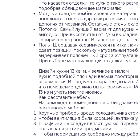
Что касается отделки, то кухню такого раз
подобрав облицовочные материалы:
Модный тренд – комбинирование материало
выполняют в нестандартных решениях – ваг
дополняют мозаикой. Остальные стены окл
Потолки. Самый лучший вариант для кухни –
выгодно. При высоте стен от 2,7 м выклады
зонируя пространство. В качестве дополне
Полы. Шершавая керамическая плитка, лам
сдает позиции, поскольку натуральный треб
выдерживает положенный срок эксплуатаци
При выборе материалов для отделки кухни 
Дизайн кухни 13 кв. м. – великое в малом
Кухня подобной площади весьма просторна
оформления И продумать заранее дизайн. И
что помещение должно быть практичным. Р
13 кв и уметь многие нюансы.
Как расставить мебель
Нагромождать помещение не стоит, даже ес
расстановке мебели.
Крупные приборы вроде холодильника стоит
Чтобы вентиляция была хорошей, вытяжка ус
Шкафчики не следует вплотную монтировать
пользоваться этими предметами.
Чтобы перемещаться свободно между рабоч