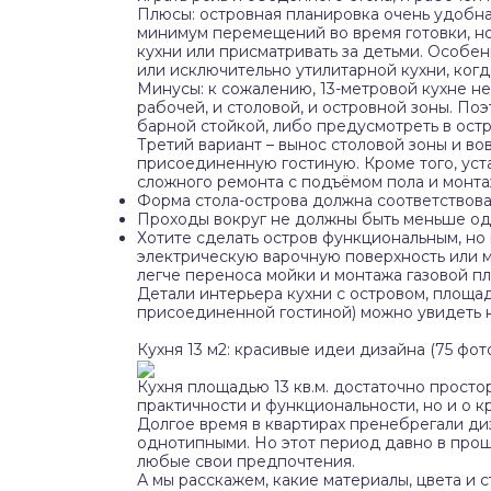
Плюсы: островная планировка очень удобна 
минимум перемещений во время готовки, н
кухни или присматривать за детьми. Особе
или исключительно утилитарной кухни, когда
Минусы: к сожалению, 13-метровой кухне не
рабочей, и столовой, и островной зоны. По
барной стойкой, либо предусмотреть в остр
Третий вариант – вынос столовой зоны и во
присоединенную гостиную. Кроме того, уст
сложного ремонта с подъёмом пола и монта
Форма стола-острова должна соответствов
Проходы вокруг не должны быть меньше од
Хотите сделать остров функциональным, но 
электрическую варочную поверхность или м
легче переноса мойки и монтажа газовой пл
Детали интерьера кухни с островом, площадь
присоединенной гостиной) можно увидеть 
Кухня 13 м2: красивые идеи дизайна (75 фот
Кухня площадью 13 кв.м. достаточно простор
практичности и функциональности, но и о к
Долгое время в квартирах пренебрегали диз
однотипными. Но этот период давно в прош
любые свои предпочтения.
А мы расскажем, какие материалы, цвета и с