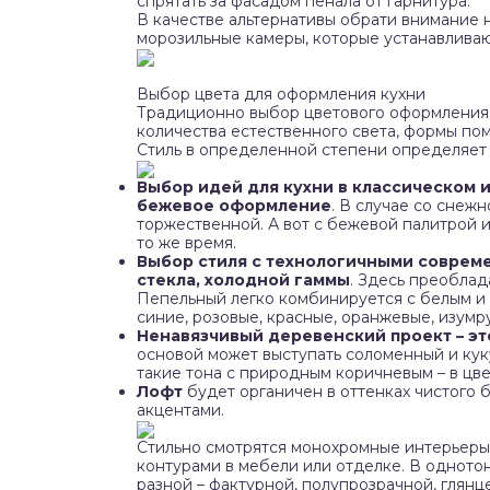
спрятать за фасадом пенала от гарнитура.
В качестве альтернативы обрати внимание 
морозильные камеры, которые устанавлива
Выбор цвета для оформления кухни
Традиционно выбор цветового оформления к
количества естественного света, формы по
Стиль в определенной степени определяет 
Выбор идей для кухни в классическом 
бежевое оформление
. В случае со снеж
торжественной. А вот с бежевой палитрой 
то же время.
Выбор стиля с технологичными современ
стекла, холодной гаммы
. Здесь преоблада
Пепельный легко комбинируется с белым и 
синие, розовые, красные, оранжевые, изумр
Ненавязчивый деревенский проект – эт
основой может выступать соломенный и кук
такие тона с природным коричневым – в цв
Лофт
будет органичен в оттенках чистого 
акцентами.
Стильно смотрятся монохромные интерьеры 
контурами в мебели или отделке. В одното
разной – фактурной, полупрозрачной, глянц