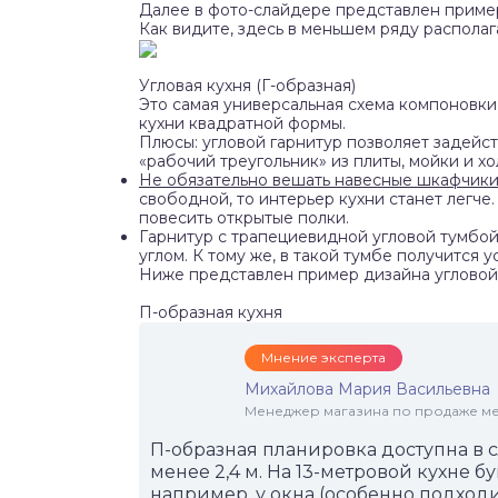
Далее в фото-слайдере представлен пример 
Как видите, здесь в меньшем ряду располаг
Угловая кухня (Г-образная)
Это самая универсальная схема компоновки
кухни квадратной формы.
Плюсы: угловой гарнитур позволяет задейст
«рабочий треугольник» из плиты, мойки и х
Не обязательно вешать навесные шкафчик
свободной, то интерьер кухни станет легч
повесить открытые полки.
Гарнитур с трапециевидной угловой тумбой
углом. К тому же, в такой тумбе получится 
Ниже представлен пример дизайна угловой 
П-образная кухня
Мнение эксперта
Михайлова Мария Васильевна
Менеджер магазина по продаже меб
П-образная планировка доступна в 
менее 2,4 м. На 13-метровой кухне б
например, у окна (особенно подходи