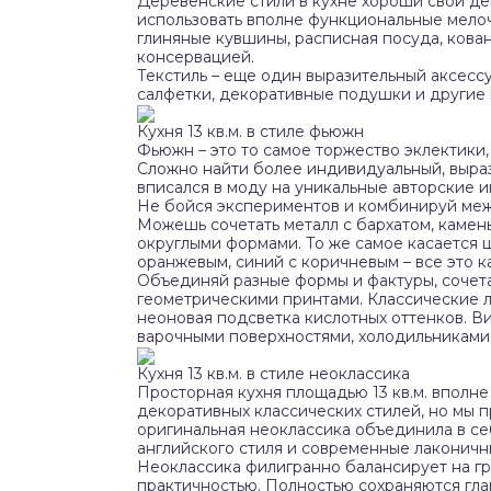
Деревенские стили в кухне хороши свои д
использовать вполне функциональные мелоч
глиняные кувшины, расписная посуда, кова
консервацией.
Текстиль – еще один выразительный аксессу
салфетки, декоративные подушки и другие 
Кухня 13 кв.м. в стиле фьюжн
Фьюжн – это то самое торжество эклектики,
Сложно найти более индивидуальный, выраз
вписался в моду на уникальные авторские ин
Не бойся экспериментов и комбинируй меж
Можешь сочетать металл с бархатом, камень
округлыми формами. То же самое касается 
оранжевым, синий с коричневым – все это 
Объединяй разные формы и фактуры, сочетай
геометрическими принтами. Классические 
неоновая подсветка кислотных оттенков. В
варочными поверхностями, холодильниками
Кухня 13 кв.м. в стиле неоклассика
Просторная кухня площадью 13 кв.м. вполн
декоративных классических стилей, но мы п
оригинальная неоклассика объединила в се
английского стиля и современные лаконичн
Неоклассика филигранно балансирует на 
практичностью. Полностью сохраняются гла