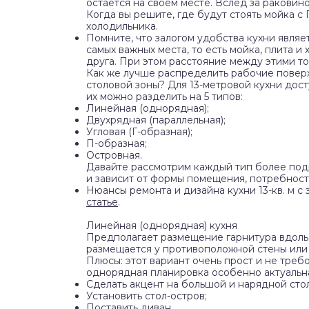
остается на своем месте. Вслед за раковин
Когда вы решите, где будут стоять мойка с
холодильника.
Помните, что залогом удобства кухни являе
самых важных места, то есть мойка, плита и
друга. При этом расстояние между этими то
Как же лучше распределить рабочие поверх
столовой зоны? Для 13-метровой кухни дос
их можно разделить на 5 типов:
Линейная (однорядная);
Двухрядная (параллельная);
Угловая (Г-образная);
П-образная;
Островная.
Давайте рассмотрим каждый тип более под
и зависит от формы помещения, потребност
Нюансы ремонта и дизайна кухни 13-кв. м 
статье
.
Линейная (однорядная) кухня
Предполагает размещение гарнитура вдоль 
размещается у противоположной стены или
Плюсы: этот вариант очень прост и не требо
однорядная планировка особенно актуальна,
Сделать акцент на большой и нарядной сто
Установить стол-остров;
Поставить диван
.