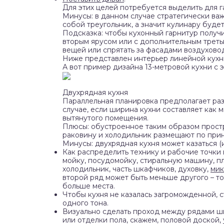
Для этих целей потребуется выделить для га
Минусы: в данном случае стратегически важ
собой треугольник, а значит кулинару будет
Подсказка: чтобы кухонный гарнитур получ
вторым ярусом или с дополнительным третьи
вещей или спрятать за фасадами воздухово
Ниже представлен интерьер линейной кухни п
А вот пример дизайна 13-метровой кухни с 
Двухрядная кухня
Параллельная планировка предполагает раз
случае, если ширина кухни составляет как м
вытянутого помещения.
Плюсы: обустроенное таким образом простр
раковину и холодильник размещают по прин
Минусы: двухрядная кухня может казаться (
Как распределить технику и рабочие точки
мойку, посудомойку, стиральную машину, пл
холодильник, часть шкафчиков, духовку,
мик
второй ряд может быть меньше другого – то
больше места.
Чтобы кухня не казалась загроможденной, 
одного тона.
Визуально сделать проход между рядами 
или отделки пола, скажем, половой доской, 