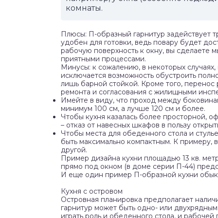
комнаты.
Плюсы: П-образный гарнитур задействует три
удобен для готовки, ведь повару будет до
рабочую поверхность к окну, вы сделаете 
приятными процессами.
Минусы: к сожалению, в некоторых случаях,
исключается возможность обустроить полно
лишь барной стойкой. Кроме того, перенос
ремонта и согласования с жилищными инсп
Имейте в виду, что проход между боковина
минимум 100 см, а лучше 120 см и более.
Чтобы кухня казалась более просторной, о
– отказ от навесных шкафов в пользу открыт
Чтобы места для обеденного стола и стуль
быть максимально компактным. К примеру, 
другой.
Пример дизайна кухни площадью 13 кв. мет
прямо под окном (в доме серии П-44) пред
И еще один пример П-образной кухни обы
Кухня с островом
Островная планировка предполагает наличи
гарнитур может быть одно- или двухрядным,
играть роль и обеденного стола, и рабоче