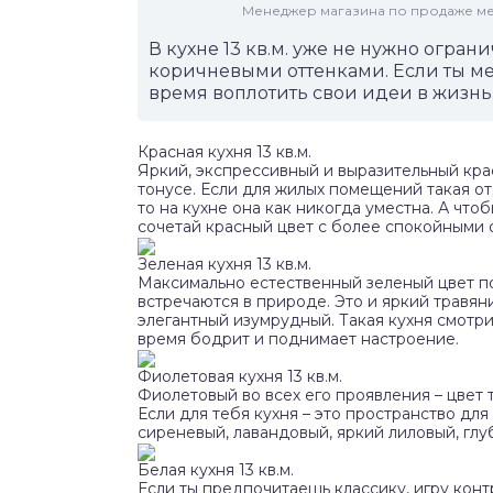
Менеджер магазина по продаже меб
В кухне 13 кв.м. уже не нужно огр
коричневыми оттенками. Если ты ме
время воплотить свои идеи в жизнь
Красная кухня 13 кв.м.
Яркий, экспрессивный и выразительный крас
тонусе. Если для жилых помещений такая о
то на кухне она как никогда уместна. А чт
сочетай красный цвет с более спокойными 
Зеленая кухня 13 кв.м.
Максимально естественный зеленый цвет по
встречаются в природе. Это и яркий травян
элегантный изумрудный. Такая кухня смотрит
время бодрит и поднимает настроение.
Фиолетовая кухня 13 кв.м.
Фиолетовый во всех его проявления – цвет 
Если для тебя кухня – это пространство дл
сиреневый, лавандовый, яркий лиловый, гл
Белая кухня 13 кв.м.
Если ты предпочитаешь классику, игру кон