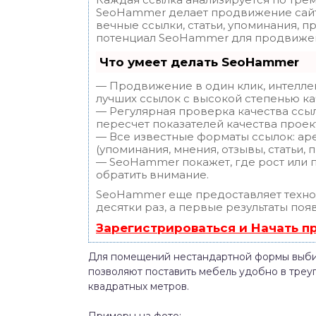
SeoHammer делает продвижение сайт
вечные ссылки, статьи, упоминания, п
потенциал SeoHammer для продвижен
Что умеет делать SeoHammer
— Продвижение в один клик, интелле
лучших ссылок с высокой степенью ка
— Регулярная проверка качества ссы
пересчет показателей качества проек
— Все известные форматы ссылок: ар
(упоминания, мнения, отзывы, статьи, 
— SeoHammer покажет, где рост или п
обратить внимание.
SeoHammer еще предоставляет техн
десятки раз, а первые результаты поя
Зарегистрироваться и Начать 
Для помещений нестандартной формы выби
позволяют поставить мебель удобно в треу
квадратных метров.
Примеры на фото: