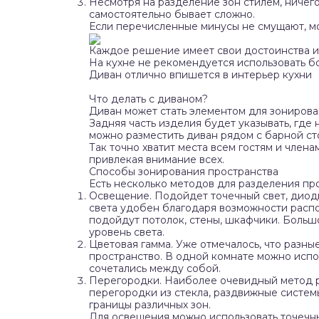
Несмотря на разделение зон стилем, ничего
самостоятельно бывает сложно.
Если перечисленные минусы не смущают, м
Каждое решение имеет свои достоинства и
На кухне не рекомендуется использовать б
Диван отлично впишется в интерьер кухни
Что делать с диваном?
Диван может стать элементом для зонирован
Задняя часть изделия будет указывать, где
можно разместить диван рядом с барной ст
Так точно хватит места всем гостям и член
привлекая внимание всех.
Способы зонирования пространства
Есть несколько методов для разделения про
Освещение. Подойдет точечный свет, диод
света удобен благодаря возможности распо
подойдут потолок, стены, шкафчики. Больш
уровень света.
Цветовая гамма. Уже отмечалось, что разны
пространство. В одной комнате можно испо
сочетались между собой.
Перегородки. Наиболее очевидный метод р
перегородки из стекла, раздвижные системы
границы различных зон.
Для освещения можно использовать точечн