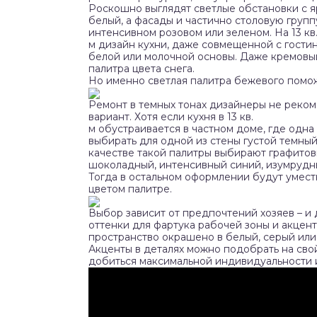
Роскошно выглядят светлые обстановки с я
белый, а фасады и частично столовую груп
интенсивном розовом или зеленом. На 13 кв
м дизайн кухни, даже совмещенной с гости
белой или молочной основы. Даже кремовы
палитра цвета снега.
Но именно светлая палитра бежевого помож
Ремонт в темных тонах дизайнеры не реком
вариант. Хотя если кухня в 13 кв.
м обустраивается в частном доме, где одна
выбирать для одной из стены густой темный
качестве такой палитры выбирают графито
шоколадный, интенсивный синий, изумрудны
Тогда в остальном оформлении будут умест
цветом палитре.
Выбор зависит от предпочтений хозяев – и
оттенки для фартука рабочей зоны и акцент
пространство окрашено в белый, серый или
Акценты в деталях можно подобрать на свой 
добиться максимальной индивидуальности 