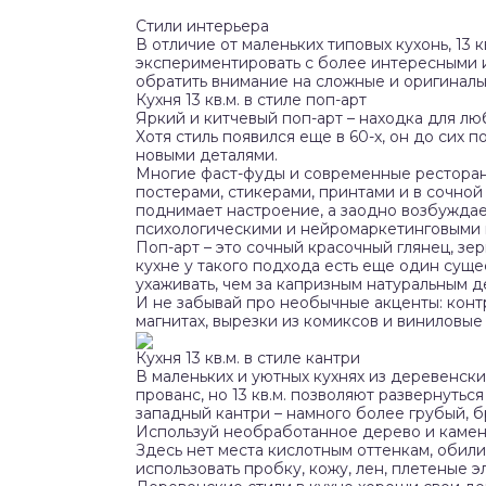
Стили интерьера
В отличие от маленьких типовых кухонь, 13
экспериментировать с более интересными 
обратить внимание на сложные и оригиналь
Кухня 13 кв.м. в стиле поп-арт
Яркий и китчевый поп-арт – находка для л
Хотя стиль появился еще в 60-х, он до сих 
новыми деталями.
Многие фаст-фуды и современные ресторан
постерами, стикерами, принтами и в сочной
поднимает настроение, а заодно возбуждае
психологическими и нейромаркетинговыми 
Поп-арт – это сочный красочный глянец, зе
кухне у такого подхода есть еще один сущ
ухаживать, чем за капризным натуральным 
И не забывай про необычные акценты: конт
магнитах, вырезки из комиксов и виниловые
Кухня 13 кв.м. в стиле кантри
В маленьких и уютных кухнях из деревенск
прованс, но 13 кв.м. позволяют развернуть
западный кантри – намного более грубый, б
Используй необработанное дерево и камень
Здесь нет места кислотным оттенкам, обили
использовать пробку, кожу, лен, плетеные э