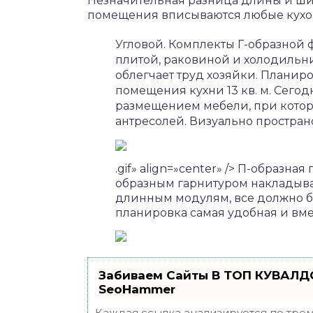
Незначительная разница длины и ши
помещения вписываются любые кухон
Угловой. Комплекты Г-образной 
плитой, раковиной и холодильн
облегчает труд хозяйки. Плани
помещения кухни 13 кв. м. Сего
размещением мебели, при которо
антресолей. Визуально простран
.gif» align=»center» /> П-образная
образным гарнитуром накладывае
длинным модулям, все должно бы
планировка самая удобная и вме
Забиваем Сайты В ТОП КУВАЛДО
SeoHammer
Каждая ссылка анализируется по трем