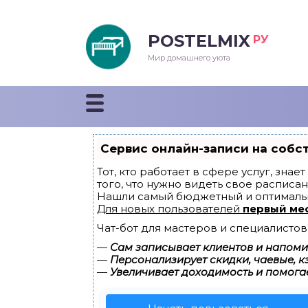
POSTELMIX
РУ
еяла
Мир домашнего уюта
душки
стыни и покрывала
Сервис онлайн-записи на собс
енды
Тот, кто работает в сфере услуг, зна
того, что нужно видеть свое расписан
Нашли самый бюджетный и оптималь
Для новых пользователей
первый ме
Чат-бот для мастеров и специалистов
—
Сам записывает клиентов и напомин
—
Персонализирует скидки, чаевые, к
—
Увеличивает доходимость и помога