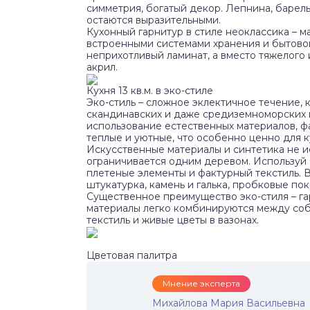
симметрия, богатый декор. Лепнина, барель
остаются выразительными.
Кухонный гарнитур в стиле неоклассика – м
встроенными системами хранения и бытовой
неприхотливый ламинат, а вместо тяжелого 
акрил.
Кухня 13 кв.м. в эко-стиле
Эко-стиль – сложное эклектичное течение, 
скандинавских и даже средиземноморских и
использование естественных материалов, фа
теплые и уютные, что особенно ценно для к
Искусственные материалы и синтетика не исп
ограничивается одним деревом. Используй б
плетеные элементы и фактурный текстиль. 
штукатурка, камень и галька, пробковые пок
Существенное преимущество эко-стиля – га
материалы легко комбинируются между собо
текстиль и живые цветы в вазонах.
Цветовая палитра
Мнение эксперта
Михайлова Мария Васильевна