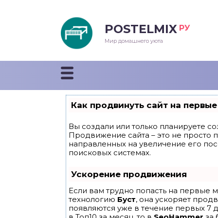
POSTELMIX
РУ
еяла
Мир домашнего уюта
душки
стыни и покрывала
Как продвинуть сайт на первые
енды
Вы создали или только планируете соз
Продвижение сайта – это не просто 
направленных на увеличение его по
поисковых системах.
Ускорение продвижения
Если вам трудно попасть на первые м
технологию
Буст
, она ускоряет прод
появляются уже в течение первых 7 д
в Топ10 за месяц, то в
SeoHammer
за 