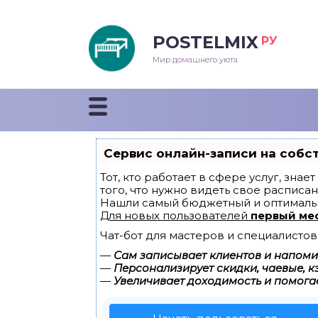
POSTELMIX
РУ
еяла
Мир домашнего уюта
душки
стыни и покрывала
Сервис онлайн-записи на собс
енды
Тот, кто работает в сфере услуг, зна
того, что нужно видеть свое расписан
Нашли самый бюджетный и оптималь
Для новых пользователей
первый ме
Чат-бот для мастеров и специалистов
—
Сам записывает клиентов и напомин
—
Персонализирует скидки, чаевые, к
—
Увеличивает доходимость и помога