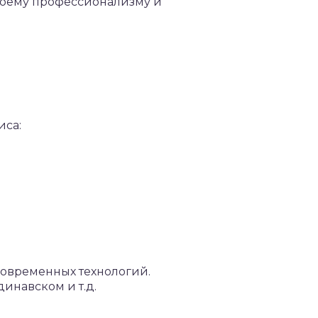
воему профессионализму и
иса:
современных технологий.
динавском и т.д.