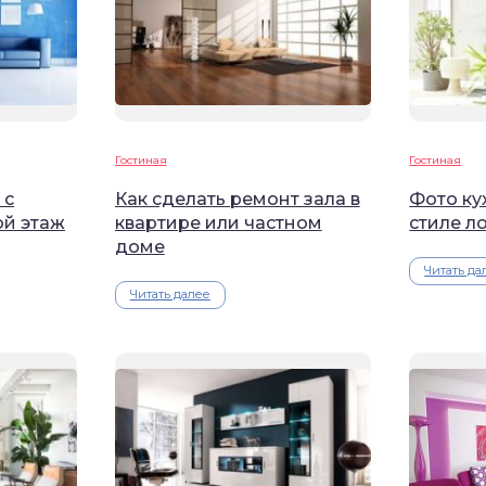
Гостиная
Гостиная
 с
Как сделать ремонт зала в
Фото ку
ой этаж
квартире или частном
стиле л
доме
Читать да
Читать далее