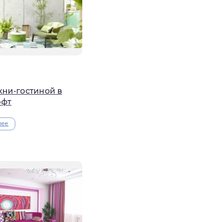
хни-гостиной в
офт
лее