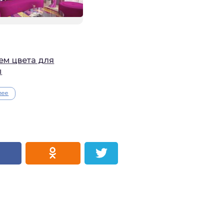
м цвета для
ы
лее