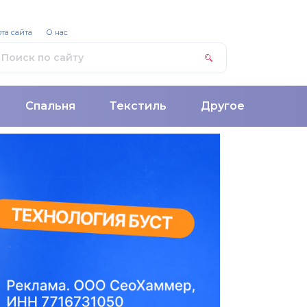
та сайта
О нас
Спальня
Текстиль
Другое