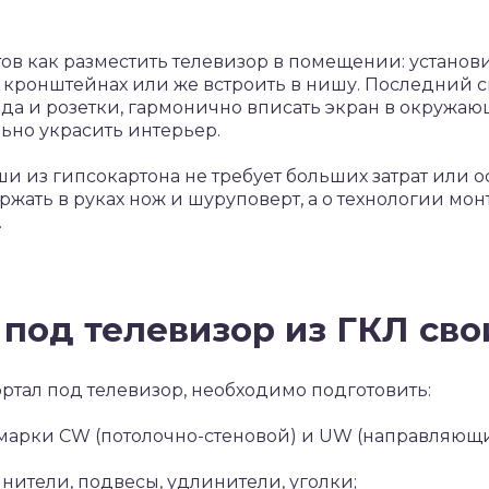
ов как разместить телевизор в помещении: установ
на кронштейнах или же встроить в нишу. Последний 
ода и розетки, гармонично вписать экран в окружающ
ьно украсить интерьер.
иши из гипсокартона не требует больших затрат или 
ржать в руках нож и шуруповерт, а о технологии мо
.
под телевизор из ГКЛ св
ртал под телевизор, необходимо подготовить:
рки CW (потолочно-стеновой) и UW (направляющий
ители, подвесы, удлинители, уголки;