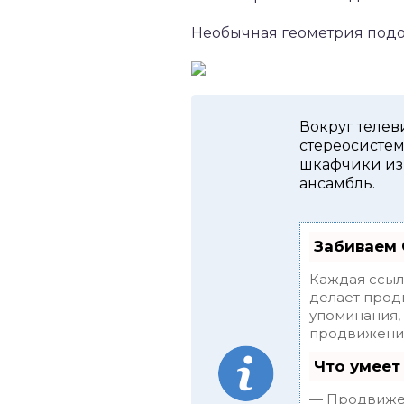
Необычная геометрия подо
Вокруг телев
стереосистем
шкафчики из 
ансамбль.
Забиваем 
Каждая ссыл
делает прод
упоминания,
продвижения
Что умеет
— Продвижен