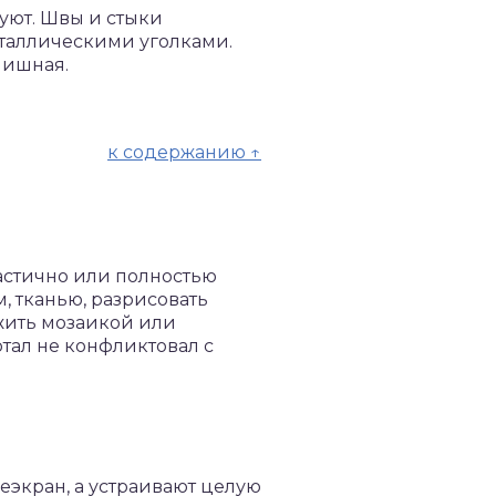
уют. Швы и стыки
таллическими уголками.
нишная.
к содержанию ↑
астично или полностью
, тканью, разрисовать
жить мозаикой или
тал не конфликтовал с
еэкран, а устраивают целую