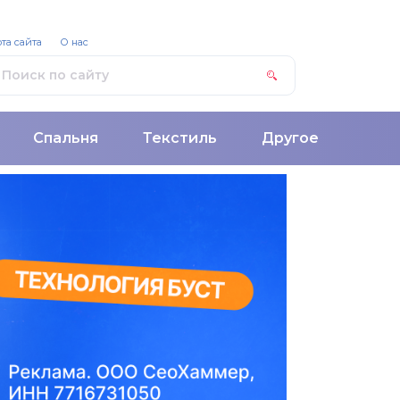
та сайта
О нас
Спальня
Текстиль
Другое