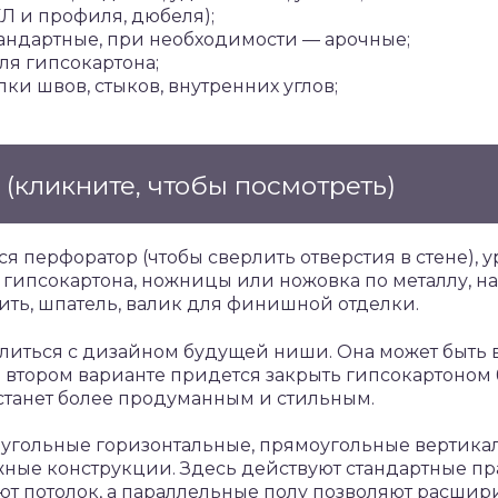
Л и профиля, дюбеля);
тандартные, при необходимости — арочные;
ля гипсокартона;
ки швов, стыков, внутренних углов;
е
(кликните, чтобы посмотреть)
я перфоратор (чтобы сверлить отверстия в стене), 
 гипсокартона, ножницы или ножовка по металлу, н
ть, шпатель, валик для финишной отделки.
елиться с дизайном будущей ниши. Она может быть 
о втором варианте придется закрыть гипсокартоном 
станет более продуманным и стильным.
угольные горизонтальные, прямоугольные вертикал
жные конструкции. Здесь действуют стандартные пр
 потолок, а параллельные полу позволяют расширит