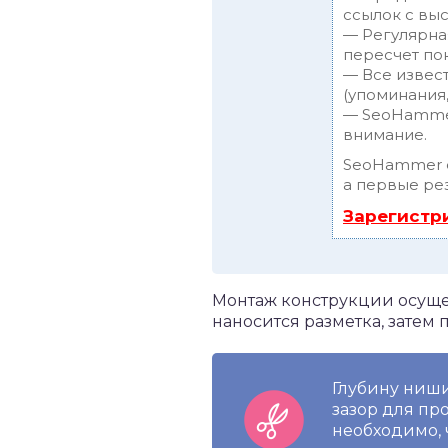
ссылок с выс
— Регулярна
пересчет пок
— Все извес
(упоминания,
— SeoHammer
внимание.
SeoHammer 
а первые рез
Зарегистр
Монтаж конструкции осущес
наносится разметка, затем
Глубину ниши
зазор для пр
необходимо, 