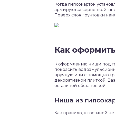
Когда гипсокартон установ
армируются серпянкой, в
Поверх слоя грунтовки на
Как оформить
К оформлению ниши под те
покрасить водоэмульсионно
вручную или с помощью тр
декоративной плиткой. Важ
остальной обстановкой.
Ниша из гипсокар
Как правило, в гостиной н