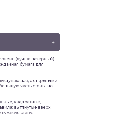
уровень (лучше лазерный),
аждачная бумага для
выступающая, с открытыми
большую часть стены, но
ьные, квадратные,
авила: вытянутые вверх
ь узкую стену.