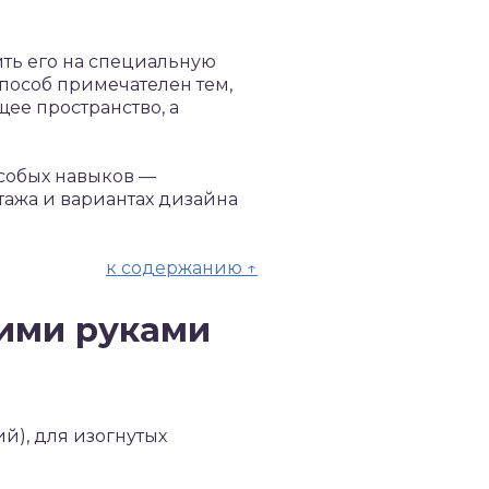
ить его на специальную
способ примечателен тем,
ее пространство, а
особых навыков —
нтажа и вариантах дизайна
к содержанию ↑
оими руками
), для изогнутых