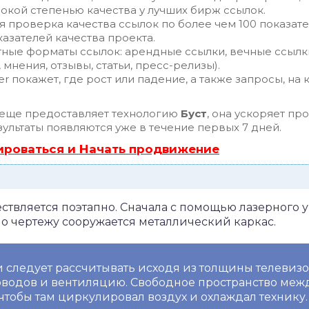
окой степенью качества у лучших бирж ссылок.
я проверка качества ссылок по более чем 100 показа
азателей качества проекта.
тные форматы ссылок: арендные ссылки, вечные ссылк
 мнения, отзывы, статьи, пресс-релизы).
 покажет, где рост или падение, а также запросы, на 
еще предоставляет технологию
Буст
, она ускоряет пр
ультаты появляются уже в течение первых 7 дней.
ироваться и Начать продвижение
твляется поэтапно. Сначала с помощью лазерного у
 по чертежу сооружается металлический каркас.
 следует рассчитывать исходя из толщины телевизор
оводов и вентиляцию. Свободное пространство меж
чтобы там циркулировал воздух и охлаждал технику.