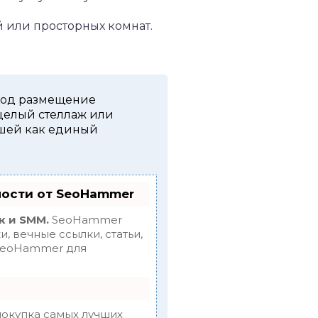
 или просторных комнат.
 под размещение
 целый стеллаж или
ишей как единый
ности от SeoHammer
к и SMM.
SeoHammer
 вечные ссылки, статьи,
 SeoHammer для
покупка самых лучших