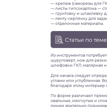
— крепеж (саморезы для ГК
— листы гипсокартона — с
— грунтовку и шпаклевку д
— ленту-серпянку для задел
— отделочные материалы.
Статьи по тем
Из инструментов потребуетс
шуруповерт, нож для резки
шлифовки ГКЛ, малярная ни
Для начала следует опред
углами или углубленная. В
благодаря этому интерьер 
По форме различают прямо
овальные, изогнутые и сло
линии зрительно поднимают