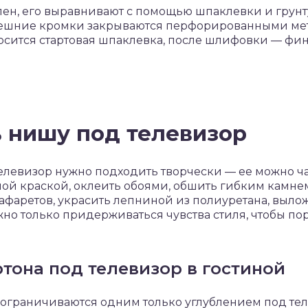
лен, его выравнивают с помощью шпаклевки и грунт
нешние кромки закрываются перфорированными ме
носится стартовая шпаклевка, после шлифовки — фи
 нишу под телевизор
левизор нужно подходить творчески — ее можно ч
й краской, оклеить обоями, обшить гибким камнем
афаретов, украсить лепниной из полиуретана, выло
но только придерживаться чувства стиля, чтобы пор
тона под телевизор в гостиной
е ограничиваются одним только углублением под тел