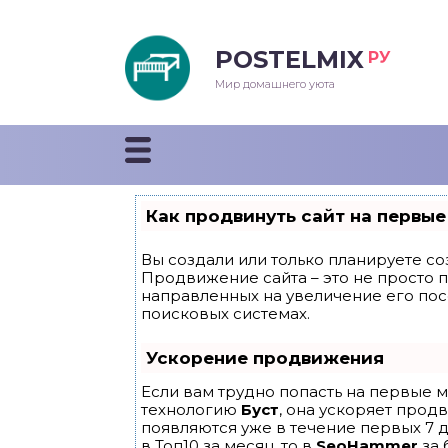
POSTELMIX
РУ
еяла
Мир домашнего уюта
душки
стыни и покрывала
Как продвинуть сайт на первые
енды
Вы создали или только планируете соз
Продвижение сайта – это не просто 
направленных на увеличение его по
поисковых системах.
Ускорение продвижения
Если вам трудно попасть на первые м
технологию
Буст
, она ускоряет прод
появляются уже в течение первых 7 д
в Топ10 за месяц, то в
SeoHammer
за 