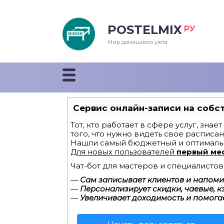
POSTELMIX
РУ
еяла
Мир домашнего уюта
душки
стыни и покрывала
Сервис онлайн-записи на собс
енды
Тот, кто работает в сфере услуг, зна
того, что нужно видеть свое расписан
Нашли самый бюджетный и оптималь
Для новых пользователей
первый ме
Чат-бот для мастеров и специалистов
—
Сам записывает клиентов и напомин
—
Персонализирует скидки, чаевые, к
—
Увеличивает доходимость и помога