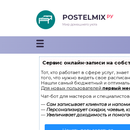
POSTELMIX
РУ
еяла
Мир домашнего уюта
душки
стыни и покрывала
Сервис онлайн-записи на собс
енды
Тот, кто работает в сфере услуг, зна
того, что нужно видеть свое расписан
Нашли самый бюджетный и оптималь
Для новых пользователей
первый ме
Чат-бот для мастеров и специалистов
—
Сам записывает клиентов и напомин
—
Персонализирует скидки, чаевые, к
—
Увеличивает доходимость и помога