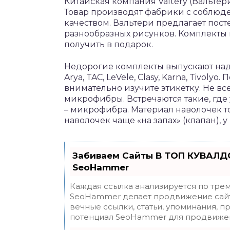
Китайская компания Valtery (Вальтери
Товар производят фабрики с соблюде
качеством. Вальтери предлагает пос
разнообразных рисунков. Комплекты 
получить в подарок.
Недорогие комплекты выпускают наде
Arya, TAC, LeVele, Clasy, Karna, Tivoly
внимательно изучите этикетку. Не вс
микрофибры. Встречаются такие, где 
– микрофибра. Материал наволочек т
наволочек чаще «на запах» (клапан),
Забиваем Сайты В ТОП КУВАЛДО
SeoHammer
Каждая ссылка анализируется по трем
SeoHammer делает продвижение сайт
вечные ссылки, статьи, упоминания, п
потенциал SeoHammer для продвижен