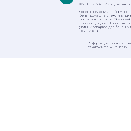
© 2018 – 2024 – Мир домашнего
Советы по уходу и выбору пост
белья, домашнего текстиля, ди
кухни или гостиной. Обзор ме
техники для дома. Большой вы
уютных подарков для близких 
PostelMix.ru
Информация на сайте пре
ознакомительных целях.