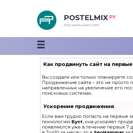
POSTELMIX
РУ
еяла
Мир домашнего уюта
душки
стыни и покрывала
Как продвинуть сайт на первые
енды
Вы создали или только планируете соз
Продвижение сайта – это не просто 
направленных на увеличение его по
поисковых системах.
Ускорение продвижения
Если вам трудно попасть на первые м
технологию
Буст
, она ускоряет прод
появляются уже в течение первых 7 д
в Топ10 за месяц, то в
SeoHammer
за 