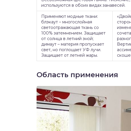
используются в обоих видах занавесей.
Применяют модные ткани:
«Двойн
блэкаут – многослойная
сторон
светоотражающая ткань со
измен
100% затемнением. Защищает
сочета
от солнца в летний зной;
разног
димаут – материя пропускает
Верти
свет, но поглощает УФ лучи.
ассиме
Защищает от летней жары.
скоше
Область применения