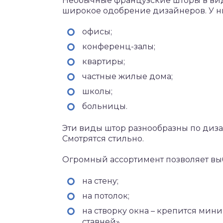
Необычные французские шторы в вид
широкое одобрение дизайнеров. У н
офисы;
конференц-залы;
квартиры;
частные жилые дома;
школы;
больницы.
Эти виды штор разнообразны по дизай
Смотрятся стильно.
Огромный ассортимент позволяет выб
на стену;
на потолок;
на створку окна – крепится мин
ставней».