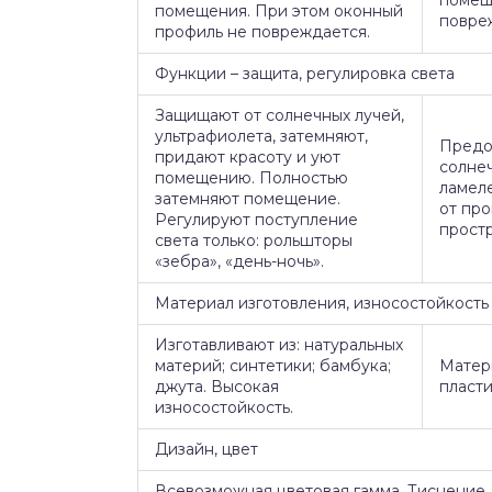
помеще
помещения. При этом оконный
повре
профиль не повреждается.
Функции – защита, регулировка света
Защищают от солнечных лучей,
ультрафиолета, затемняют,
Предо
придают красоту и уют
солне
помещению. Полностью
ламел
затемняют помещение.
от пр
Регулируют поступление
прост
света только: рольшторы
«зебра», «день-ночь».
Материал изготовления, износостойкость
Изготавливают из: натуральных
материй; синтетики; бамбука;
Матери
джута. Высокая
пласти
износостойкость.
Дизайн, цвет
Всевозможная цветовая гамма. Тиснение,