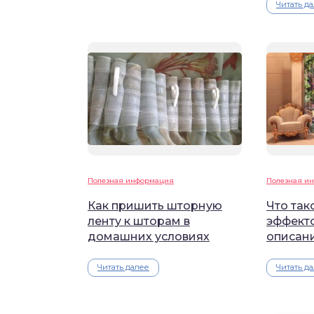
Читать д
Полезная информация
Полезная и
Как пришить шторную
Что так
ленту к шторам в
эффекто
домашних условиях
описан
Читать далее
Читать д