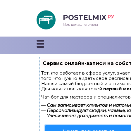
POSTELMIX
РУ
еяла
Мир домашнего уюта
душки
стыни и покрывала
Сервис онлайн-записи на собс
енды
Тот, кто работает в сфере услуг, зна
того, что нужно видеть свое расписан
Нашли самый бюджетный и оптималь
Для новых пользователей
первый ме
Чат-бот для мастеров и специалистов
—
Сам записывает клиентов и напомин
—
Персонализирует скидки, чаевые, к
—
Увеличивает доходимость и помога