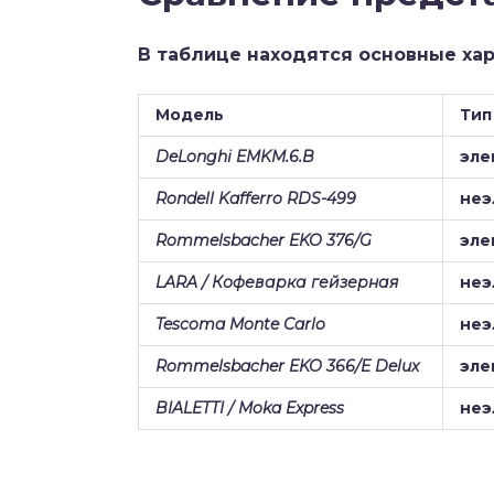
В таблице находятся основные ха
Модель
Тип
DeLonghi EMKM.6.B
эле
Rondell Kafferro RDS-499
неэ
Rommelsbacher EKO 376/G
эле
LARA / Кофеварка гейзерная
неэ
Tescoma Monte Carlo
неэ
Rommelsbacher EKO 366/E Delux
эле
BIALETTI / Moka Express
неэ