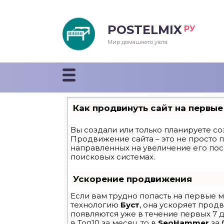
POSTELMIX
РУ
еяла
Мир домашнего уюта
душки
стыни и покрывала
Как продвинуть сайт на первые
енды
Вы создали или только планируете соз
Продвижение сайта – это не просто 
направленных на увеличение его по
поисковых системах.
Ускорение продвижения
Если вам трудно попасть на первые м
технологию
Буст
, она ускоряет прод
появляются уже в течение первых 7 д
в Топ10 за месяц, то в
SeoHammer
за 