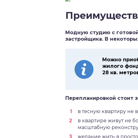
Преимущества
Модную студию с готово
застройщика. В некоторы
Можно приоб
жилого фонд
28 кв. метро
Перепланировкой стоит з
в тесную квартиру не 
в квартире живут не б
масштабную реконстр
желание жить в прост