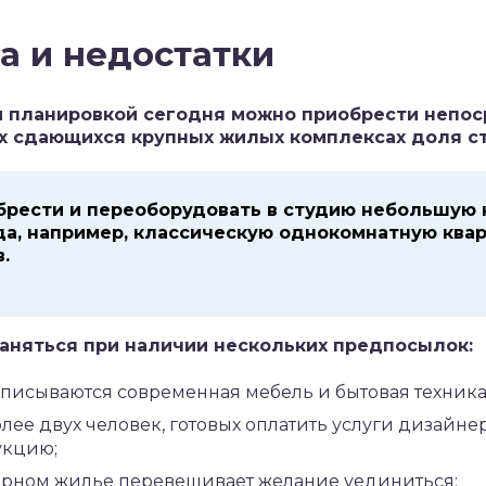
 и недостатки
й планировкой сегодня можно приобрести непос
х сдающихся крупных жилых комплексах доля ст
рести и переоборудовать в студию небольшую 
а, например, классическую однокомнатную кв
в.
аняться при наличии нескольких предпосылок:
вписываются современная мебель и бытовая техника
олее двух человек, готовых оплатить услуги дизайне
укцию;
орном жилье перевешивает желание уединиться;