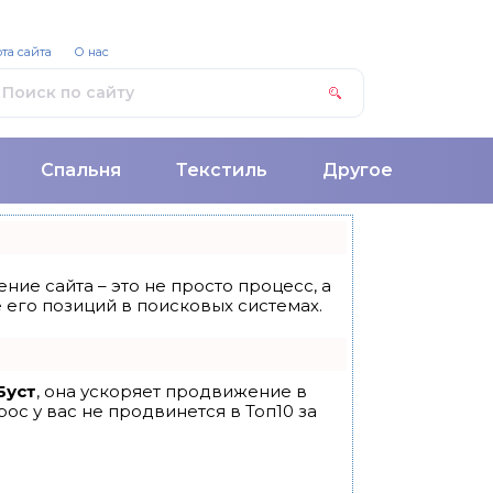
та сайта
О нас
Спальня
Текстиль
Другое
ние сайта – это не просто процесс, а
его позиций в поисковых системах.
Буст
, она ускоряет продвижение в
ос у вас не продвинется в Топ10 за