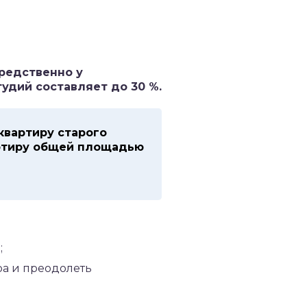
редственно у
удий составляет до 30 %.
квартиру старого
артиру общей площадью
;
ра и преодолеть