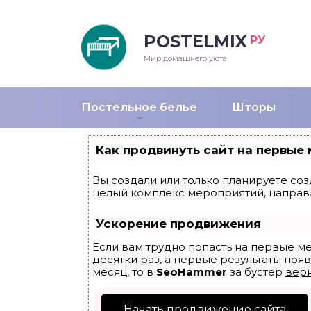
POSTELMIX
РУ
еяла
Мир домашнего уюта
душки
Постельное белье
Шторы
стыни и покрывала
Как продвинуть сайт на первые 
енды
Вы создали или только планируете созд
целый комплекс мероприятий, направ
Ускорение продвижения
Если вам трудно попасть на первые м
десятки раз, а первые результаты появ
месяц, то в
SeoHammer
за бустер
верн
Начать продвижение сайта