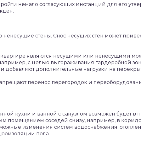
ройти немало согласующих инстанций для его утве
жден.
о ненесущие стены. Снос несущих стен может приве
в квартире являются несущими или ненесущими мож
например, с целью выгораживания гардеробной зон
ни добавляют дополнительные нагрузки на перекры
запрещают перенос перегородок и переоборудован
ой кухни и ванной с санузлом возможен будет в п
м помещением соседей снизу, например, в коридо
зможные изменения систем водоснабжения, отоплени
идроизоляции пола.