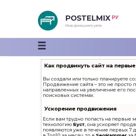
POSTELMIX
РУ
еяла
Мир домашнего уюта
душки
стыни и покрывала
Как продвинуть сайт на первые
енды
Вы создали или только планируете соз
Продвижение сайта – это не просто 
направленных на увеличение его по
поисковых системах.
Ускорение продвижения
Если вам трудно попасть на первые м
технологию
Буст
, она ускоряет прод
появляются уже в течение первых 7 д
в Топ10 за месяц, то в
SeoHammer
за 