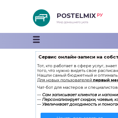
POSTELMIX
РУ
еяла
Мир домашнего уюта
душки
стыни и покрывала
Сервис онлайн-записи на собс
енды
Тот, кто работает в сфере услуг, зна
того, что нужно видеть свое расписан
Нашли самый бюджетный и оптималь
Для новых пользователей
первый ме
Чат-бот для мастеров и специалистов
—
Сам записывает клиентов и напомин
—
Персонализирует скидки, чаевые, к
—
Увеличивает доходимость и помога