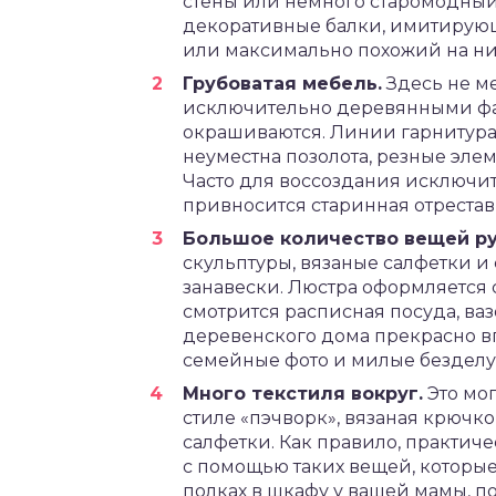
стены или немного старомодный 
декоративные балки, имитирую
или максимально похожий на них
Грубоватая мебель.
Здесь не ме
исключительно деревянными фас
окрашиваются. Линии гарнитура 
неуместна позолота, резные эл
Часто для воссоздания исключи
привносится старинная отреста
Большое количество вещей ру
скульптуры, вязаные салфетки и
занавески. Люстра оформляется 
смотрится расписная посуда, ваз
деревенского дома прекрасно в
семейные фото и милые бездел
Много текстиля вокруг.
Это мог
стиле «пэчворк», вязаная крючк
салфетки. Как правило, практи
с помощью таких вещей, которые
полках в шкафу у вашей мамы, п