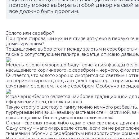
поэтому можно выбирать любой декор на свой вк
все должно быть дорогим.
Золото или серебро?
При проектировании кухни в стиле арт-деко в первую оче
доминирующим?
Традиционно выбор стоит между золотым и серебристым ц
также о сопутствующей палитре, вкратце описано дальше.
Мебель: с золотом хорошо будут сочетаться фасады белог
насыщенного коричневого; с серебром – черного, фиолето
Считается, что золото хорошо смотрится со светлыми отте
экспериментировать, ведь арт-деко характерна оригиналь
сочетании с золотом, так и с серебром. Особенно трендо
Игра черно-белого является наиболее традиционной для ар
оформлении стен, потолка и пола.
Такую строгую цветовую гамму можно немного разбавить,
пурпурными или вишневыми участками стен, картиной, зан
яркость должна быть в умеренных количествах.
Стены – светлых тонов либо одна стена светлая, а другая
Одну стену – например, возле стола, если он не располо
тканевыми обоями с серебристым или золотистым орнамен
В целом, кухня должна смотреться ярко, контрастно, но в