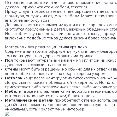
Основным в ремонте и отделке такого помещения остается 
декора – орнамента стен, мебели, текстиля.
Присутствует позолота везде: в нее окрашивают детали, л
гарнитура, рисунок на отделке мебели. Может использова
аналогичным рисунком.
Довольно часто в оформлении кухни в стиле арт-деко исп
смотрятся позолоченные детали, ажурный обеденный стол
Но в любом случае с деталями цвета золота всегда присут
включение подобных тонов делает дизайн более графичн
Материалы для реализации стиля арт-деко
Современный вариант оформления кухни в таком благородн
только натуральных дорогостоящих материалов:
Пол
покрывают натуральным камнем или плиткой из искус
древесина эксклюзивных сортов.
Стены
могут быть окрашены, но обычно для их отделки в
вполне обычные покрытия, но с характерным узором.
Потолок
чаще всего монтируют из гипсокартона или же н
Допустима покраска, побелка этой поверхности. Но потол
присутствует либо позолоченная лепка, либо несколько у
Мебель
также изготавливается из дорогих материалов: о
интерьера выполняется из кожи, бархата, шелка.
Металлические детали
приобретают оттенок золота, се
дизайн и современные решения – хромированную сталь, п
уникальный, хоть и эклектичный интерьер.