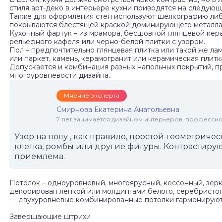
стиля арт-деко в интерьере кухни приводятся на следующ
Также для оформления стен используют шелкографию либо
покрываются блестящей краской доминирующего металла
Кухонный фартук – из мрамора, бесшовной глянцевой кера
рельефного кафеля или черно-белой плитки с узором.
Пол – предпочтительно глянцевая плитка или такой же ла
или паркет, камень, керамогранит или керамическая плитк
Допускается и комбинация разных напольных покрытий, п
многоуровневости дизайна.
Мнение эксперта
Смирнова Екатерина Анатольевна
7 лет занимается дизайном интерьеров, професси
Узор на полу , как правило, простой геометрич
клетка, ромбы или другие фигуры. Контрастиру
приемлема.
Потолок – одноуровневый, многоярусный, кессонный, зерк
декорирован лепкой или молдингами белого, серебристого
— двухуровневые комбинированные потолки гармонируют
Завершающие штрихи