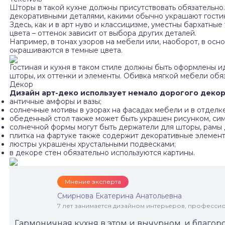
Шторы в такой кухне должны присутствовать обязательно.
декоративными деталями, какими обычно украшают гости
Здесь, как и в арт нуво и классицизме, уместны бархатн
цвета – оттенок зависит от выбора других деталей.
Например, в тонах узоров на мебели или, наоборот, в осн
окрашиваются в темные цвета.
Гостиная и кухня в таком стиле должны быть оформлены 
шторы, их оттенки и элементы. Обивка мягкой мебели обя
Декор
Дизайн арт-деко использует немало дорогого декор
античные амфоры и вазы;
солнечные мотивы в узорах на фасадах мебели и в отделке
обеденный стол также может быть украшен рисунком, си
солнечной формы могут быть держатели для шторы, рамы д
плитка на фартуке также содержит декоративные элемент
люстры украшены хрустальными подвесками;
в декоре стен обязательно используются картины.
Мнение эксперта
Смирнова Екатерина Анатольевна
7 лет занимается дизайном интерьеров, професси
Гармоничная кухня в этом и вычурном, и благо