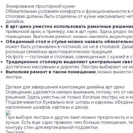
Зонирование просторной кухни
Обязательным условием комфорта и функциональности в л
столовая должны быть отделены от кухни максимально чет
дизайна.
В арт-деко уместно использовать рамочные решения
привычной арки, к примеру, как в арт нуво. Здесь редко 
помещении. Выполняя ремонт, можно наклеить акцентную 
Обеденный стол и стулья можно назвать обязательн
может быть установлен в гостиной, но не в столовой. Диз
роскоши семейных аристократических традиций.
На фото — гостиная и столовая, совмещенные с кухней в с
Традиционно столовую выделяют центральным свет
достаточно массивным и дорогим. Люстры выбирают не мен
Выполняя ремонт в таком помещении
, можно вынести 
люстры.
Детали для завершения композиции дизайна арт-деко
Освещению уделяется немало внимания, потому что от нег
решения. Здесь уместны не только богатые люстры, но и 
Подсвечивается буквально все: шторы и карнизы, обеденн
наполнение шкафов, картины и декор.
При выборе люстры и других ламп можно предпочесть и ха
лучше. Есть еще одно правило: чем больше помещение, т
контуру стен для вертикальной подсветки.
Текстиль