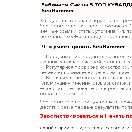
Забиваем Сайты В ТОП КУВАЛДО
SeoHammer
Каждая ссылка анализируется по трем
SeoHammer делает продвижение сайт
вечные ссылки, статьи, упоминания, п
потенциал SeoHammer для продвижен
Что умеет делать SeoHammer
— Продвижение в один клик, интелле
лучших ссылок с высокой степенью ка
— Регулярная проверка качества ссы
пересчет показателей качества проек
— Все известные форматы ссылок: ар
(упоминания, мнения, отзывы, статьи, 
— SeoHammer покажет, где рост или п
обратить внимание.
SeoHammer еще предоставляет техн
десятки раз, а первые результаты поя
Зарегистрироваться и Начать 
Черный с примесями, зеленого, серого или