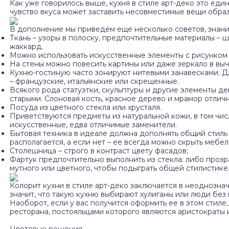
Как уже говорилось выше, кухня в стиле арт-деко это ед
чувство вкуса может заставить несовместимые вещи обра
В дополнение мы приведём еще несколько советов, знание
Ткань – узоры в полоску, предпочтительные материалы – ш
жаккард.
Можно использовать искусственные элементы с рисунком п
На стены можно повесить картины или даже зеркало в выч
Кухню-гостиную часто зонируют нитевыми занавесками. 
– французские, итальянские или скрещенные.
Всякого рода статуэтки, скульптуры и другие элементы д
старыми. Слоновая кость, красное дерево и мрамор отлич
Посуда из цветного стекла или хрусталя.
Приветствуются предметы из натуральной кожи, в том чис
искусственные, едва отличимые заменители.
Бытовая техника в идеале должна дополнять общий стиль
располагается, а если нет – ее всегда можно скрыть мебе
Столешница – строго в контраст цвету фасадов;
Фартук предпочтительно выполнить из стекла: либо прозрач
мутного или цветного, чтобы подыграть общей стилистике
Колорит кухни в стиле арт-деко заключается в неоднозна
значит, что такую кухню выбирают хулиганы или люди без 
Наоборот, если у вас получится оформить ее в этом стиле
ресторана, постояльцами которого являются аристократы 