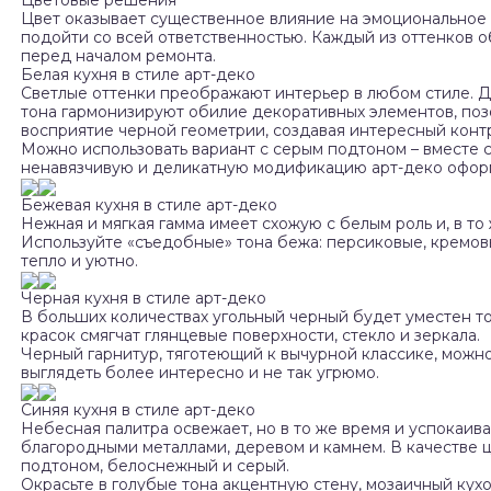
Цветовые решения
Цвет оказывает существенное влияние на эмоциональное 
подойти со всей ответственностью. Каждый из оттенков 
перед началом ремонта.
Белая кухня в стиле арт-деко
Светлые оттенки преображают интерьер в любом стиле. 
тона гармонизируют обилие декоративных элементов, позо
восприятие черной геометрии, создавая интересный контр
Можно использовать вариант с серым подтоном – вместе 
ненавязчивую и деликатную модификацию арт-деко офор
Бежевая кухня в стиле арт-деко
Нежная и мягкая гамма имеет схожую с белым роль и, в то
Используйте «съедобные» тона бежа: персиковые, кремов
тепло и уютно.
Черная кухня в стиле арт-деко
В больших количествах угольный черный будет уместен т
красок смягчат глянцевые поверхности, стекло и зеркала.
Черный гарнитур, тяготеющий к вычурной классике, можно
выглядеть более интересно и не так угрюмо.
Синяя кухня в стиле арт-деко
Небесная палитра освежает, но в то же время и успокаив
благородными металлами, деревом и камнем. В качестве 
подтоном, белоснежный и серый.
Окрасьте в голубые тона акцентную стену, мозаичный кух