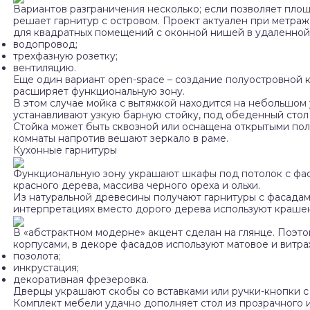
Вариантов разграничения несколько; если позволяет пло
решает гарнитур с островом. Проект актуален при метраж
для квадратных помещений с оконной нишей в удаленной 
водопровод;
трехфазную розетку;
вентиляцию.
Еще один вариант open-space – создание полуостровной к
расширяет функциональную зону.
В этом случае мойка с вытяжкой находится на небольшом 
устанавливают узкую барную стойку, под обеденный сто
Стойка может быть сквозной или оснащена открытыми пол
комнаты напротив вешают зеркало в раме.
Кухонные гарнитуры
Функциональную зону украшают шкафы под потолок с фас
красного дерева, массива черного ореха и ольхи.
Из натуральной древесины получают гарнитуры с фасадами
интерпретациях вместо дорого дерева используют краше
В «абстрактном модерне» акцент сделан на глянце. Поэт
корпусами, в декоре фасадов используют матовое и витра
позолота;
инкрустация;
декоративная фрезеровка.
Дверцы украшают скобы со вставками или ручки-кнопки с
Комплект мебели удачно дополняет стол из прозрачного и