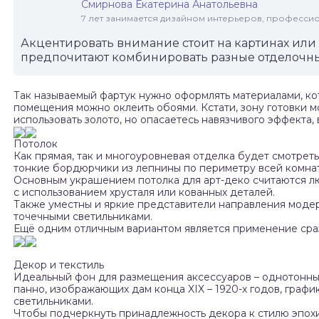
Смирнова Екатерина Анатольевна
7 лет занимается дизайном интерьеров, професси
Акцентировать внимание стоит на картинах или
предпочитают комбинировать разные отделочн
Так называемый фартук нужно оформлять материалами, кот
помещения можно оклеить обоями. Кстати, зону готовки м
использовать золото, но опасаетесь навязчивого эффекта,
Потолок
Как прямая, так и многоуровневая отделка будет смотрет
тонкие бордюрчики из лепнины по периметру всей комнат
Основным украшением потолка для арт-деко считаются лю
с использованием хрусталя или кованных деталей.
Также уместны и яркие представители направления модерн.
точечными светильниками.
Ещё одним отличным вариантом является применение сраз
Декор и текстиль
Идеальный фон для размещения аксессуаров – однотонны
панно, изображающих дам конца XIX – 1920-х годов, графи
светильниками.
Чтобы подчеркнуть принадлежность декора к стилю эпохи