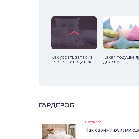
Размеры одеял и их
Как убрать запах из
Какая подушка 
стандарты
перьевых подушек
для сна
ГАРДЕРОБ
0 отзывов
Как своими руками сд