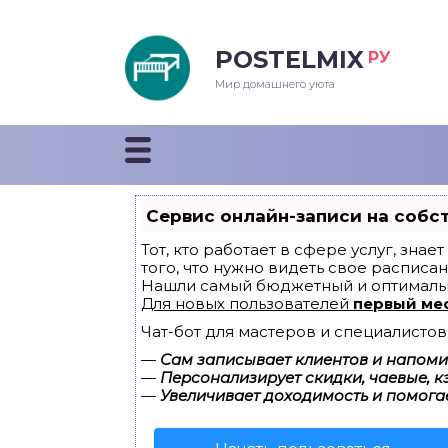
POSTELMIX
РУ
еяла
Мир домашнего уюта
душки
стыни и покрывала
Сервис онлайн-записи на собс
енды
Тот, кто работает в сфере услуг, зна
того, что нужно видеть свое расписан
Нашли самый бюджетный и оптималь
Для новых пользователей
первый ме
Чат-бот для мастеров и специалистов
—
Сам записывает клиентов и напомин
—
Персонализирует скидки, чаевые, к
—
Увеличивает доходимость и помога