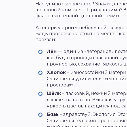
Наступило жаркое лето? Значит, стел
шелковый комплект. Пришла зима? З
фланелью тёплой цветовой гаммы.
А теперь устроим небольшой экскурс
Ведь прогресс не стоит на месте – каж
поехали:
Лён
— один из «ветеранов» пост
как будто проводит ласковой ру
прочностью, сохраняет яркость ц
Хлопок
– износостойкий материа
Отличается удивительным свойс
просторах»;
Шёлк
– ласковый, нежный матер
ласкает ваше тело. Высокая упр
яркость цветов находится под с
Бязь
– здравствуй, Экология! Эт
Отличается высокой прочностью.
хозяйкам, так как практически не