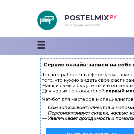
POSTELMIX
РУ
еяла
Мир домашнего уюта
душки
стыни и покрывала
Сервис онлайн-записи на собс
енды
Тот, кто работает в сфере услуг, зна
того, что нужно видеть свое расписан
Нашли самый бюджетный и оптималь
Для новых пользователей
первый ме
Чат-бот для мастеров и специалистов
—
Сам записывает клиентов и напомин
—
Персонализирует скидки, чаевые, к
—
Увеличивает доходимость и помога