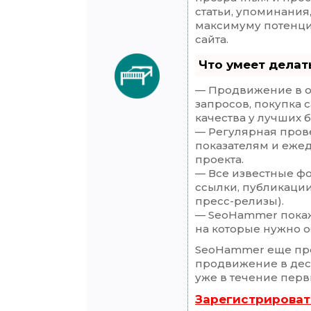
статьи, упоминания
максимуму потенц
сайта.
Что умеет дела
— Продвижение в о
запросов, покупка 
качества у лучших 
— Регулярная прове
показателям и еже
проекта.
— Все известные ф
ссылки, публикации
пресс-релизы).
— SeoHammer покаже
на которые нужно о
SeoHammer еще пр
продвижение в деся
уже в течение перв
Зарегистрироват