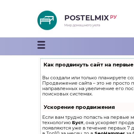
POSTELMIX
РУ
еяла
Мир домашнего уюта
душки
стыни и покрывала
Как продвинуть сайт на первые
енды
Вы создали или только планируете соз
Продвижение сайта – это не просто 
направленных на увеличение его по
поисковых системах.
Ускорение продвижения
Если вам трудно попасть на первые м
технологию
Буст
, она ускоряет прод
появляются уже в течение первых 7 д
в Топ10 за месяц, то в
SeoHammer
за 