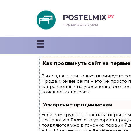
POSTELMIX
РУ
еяла
Мир домашнего уюта
душки
стыни и покрывала
Как продвинуть сайт на первые
енды
Вы создали или только планируете соз
Продвижение сайта – это не просто 
направленных на увеличение его по
поисковых системах.
Ускорение продвижения
Если вам трудно попасть на первые м
технологию
Буст
, она ускоряет прод
появляются уже в течение первых 7 д
в Топ10 за месяц, то в
SeoHammer
за 