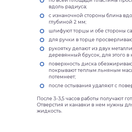
по всей площади пластины просв
вдоль радиуса;
с изнаночной стороны блина вдо
глубиной 2 мм;
шлифуют торцы и обе стороны с
для ручки в торце просверливаю
рукоятку делают из двух металли
деревянный брусок, для этого в
поверхность диска обезжиривают,
покрывают теплым льняным масло
потемнеет;
после остывания удаляют с пове
После 3-3,5 часов работы получают 
Отверстия и канавки в нем нужны для
жидкость.