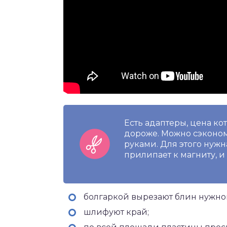
Есть адаптеры, цена кот
дороже. Можно сэконом
руками. Для этого нужн
прилипает к магниту, и
болгаркой вырезают блин нужно
шлифуют край;