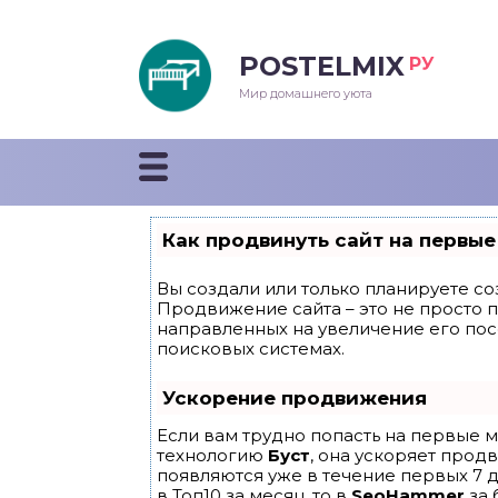
POSTELMIX
РУ
еяла
Мир домашнего уюта
душки
стыни и покрывала
Как продвинуть сайт на первые
енды
Вы создали или только планируете соз
Продвижение сайта – это не просто 
направленных на увеличение его по
поисковых системах.
Ускорение продвижения
Если вам трудно попасть на первые м
технологию
Буст
, она ускоряет прод
появляются уже в течение первых 7 д
в Топ10 за месяц, то в
SeoHammer
за 