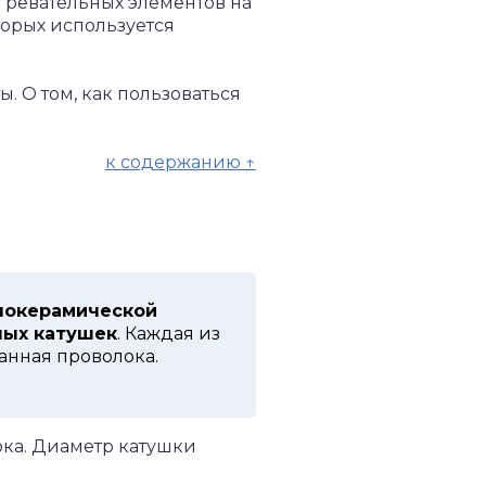
гревательных элементов на
торых используется
. О том, как пользоваться
к содержанию ↑
локерамической
ных катушек
. Каждая из
анная проволока.
ока. Диаметр катушки