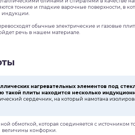
таллическими блинами и спиралями в качестве на
ются тонкие и гладкие варочные поверхности, в ко
 индукции.
ревосходят обычные электрические и газовые плиты
ойдет речь в нашем материале.
оты
ллических нагревательных элементов под стек
ю такой плиты находится несколько индукцион
ический сердечник, на который намотана изолиров
ной обмоткой, которая соединяется с источником т
й величины конфорки.