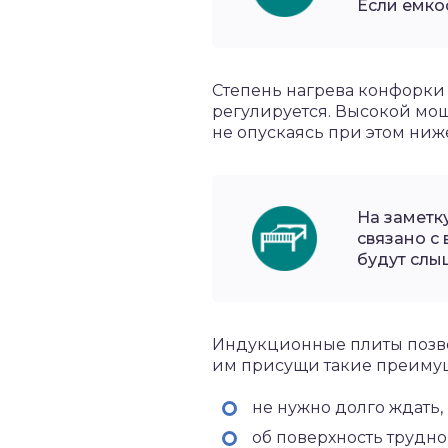
Если емкос
Степень нагрева конфорки
регулируется. Высокой мощн
не опускаясь при этом ниже
На заметк
связано с
будут слы
Индукционные плиты позво
им присущи такие преимущ
не нужно долго ждать,
об поверхность трудно