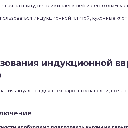
вшая на плиту, не прикипает к ней и легко отмывает
пользоваться индукционной плитой, кухонные хлопо
.
зования индукционной ва
ю
ания актуальны для всех варочных панелей, но часть
ключение
ности необходимо подготовить кухонный гарнит