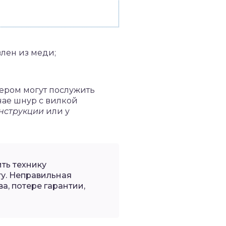
влен из меди;
мером могут послужить
чае шнур с вилкой
инструкции
или у
ть технику
ту. Неправильная
а, потере гарантии,