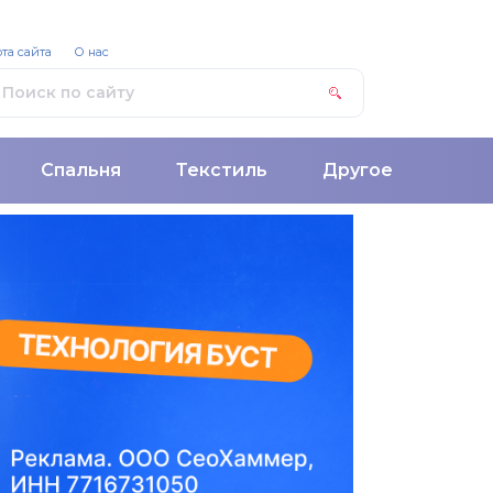
та сайта
О нас
Спальня
Текстиль
Другое