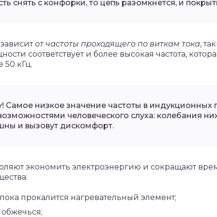
ть снять с конфорки, то цепь разомкнется, и покрыт
 зависит
от частоты проходящего по виткам тока
, та
ости соответствует и более высокая частота, которая
 50 кГц.
у! Самое низкое значение частоты в индукционных п
 возможностями человеческого слуха: колебания ни
шны и вызовут дискомфорт.
ляют экономить электроэнергию и сокращают врем
ества:
 пока прокалится нагревательный элемент;
 обжечься;