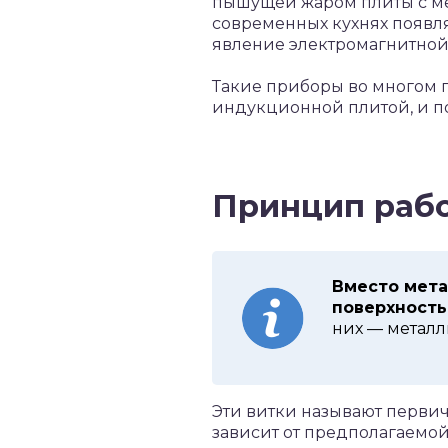
пышущей жаром плиты с ме
современных кухнях появля
явление электромагнитной
Такие приборы во многом п
индукционной плитой, и п
Принцип раб
Вместо мета
поверхность
них — металл
Эти витки называют первич
зависит от предполагаемо