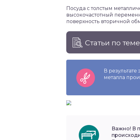
Посуда с толстым металлич
высокочастотный переменны
поверхность вторичной обм
Статьи по тем
В результате 
металла прои
Важно! В 
происходи