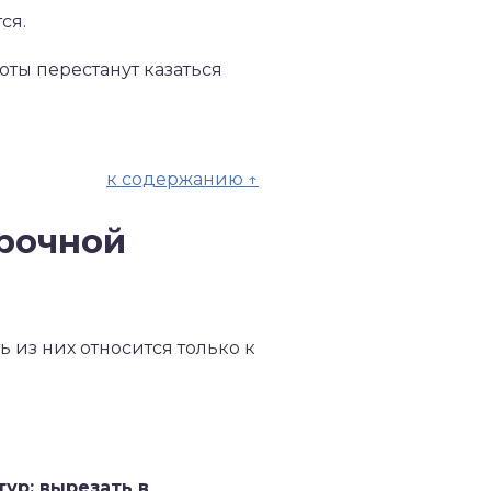
ся.
ты перестанут казаться
к содержанию ↑
рочной
 из них относится только к
ур: вырезать в