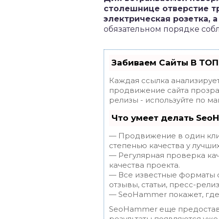
столешнице отверстие тр
электрическая розетка, 
обязательном порядке соб
Забиваем Сайты В ТОП
Каждая ссылка анализирует
продвижение сайта прозрач
релизы - используйте по 
Что умеет делать Seo
— Продвижение в один клик
степенью качества у лучши
— Регулярная проверка кач
качества проекта.
— Все известные форматы с
отзывы, статьи, пресс-релиз
— SeoHammer покажет, где 
SeoHammer еще предостав
результаты появляются уже