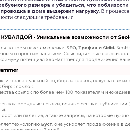
ебуемого размера и убедиться, что поблизост
а проводка в доме выдержит нагрузку
. В процесс
люсти следующие требования:
 КУВАЛДОЙ - Уникальные возможности от Se
ся по трем пакетам оценки:
SEO, Трафик и SMM.
SeoHa
ным и простым занятием. Ссылки, вечные ссылки, стат
максимуму потенциал SeoHammer для продвижения ваше
Hammer
, интеллектуальный подбор запросов, покупка самых 
х бирж ссылок.
ества ссылок по более чем 100 показателям и ежедне
сылок: арендные ссылки, вечные ссылки, публикации (
ы).
рост или падение, а также запросы, на которые нужно
ляет технологию
Буст
, она ускоряет продвижение в де
 в течение первых 7 дней.