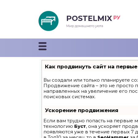
POSTELMIX
РУ
еяла
Мир домашнего уюта
душки
стыни и покрывала
Как продвинуть сайт на первые
енды
Вы создали или только планируете соз
Продвижение сайта – это не просто 
направленных на увеличение его по
поисковых системах.
Ускорение продвижения
Если вам трудно попасть на первые м
технологию
Буст
, она ускоряет прод
появляются уже в течение первых 7 д
в Топ10 за месяц, то в
SeoHammer
за 